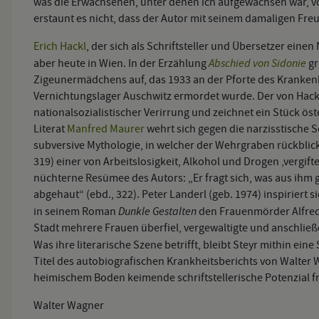
was die Erwachsenen, unter denen ich aufgewachsen war, vo
erstaunt es nicht, dass der Autor mit seinem damaligen Freu
Erich Hackl
, der sich als Schriftsteller und Übersetzer eine
Abschied von Sidonie
aber heute in Wien. In der Erzählung
gr
Zigeunermädchens auf, das 1933 an der Pforte des Kranken
Vernichtungslager Auschwitz ermordet wurde. Der von Hackl 
nationalsozialistischer Verirrung und zeichnet ein Stück ös
Literat
Manfred Maurer
wehrt sich gegen die narzisstische S
subversive Mythologie, in welcher der Wehrgraben rückblic
319) einer von Arbeitslosigkeit, Alkohol und Drogen ‚vergiftet
nüchterne Resümee des Autors: „Er fragt sich, was aus ihm 
abgehaut“ (ebd., 322). Peter Landerl (geb. 1974) inspiriert 
Dunkle Gestalten
in seinem Roman
den Frauenmörder Alfred 
Stadt mehrere Frauen überfiel, vergewaltigte und anschlie
Was ihre literarische Szene betrifft, bleibt Steyr mithin ein
Titel des autobiografischen Krankheitsberichts von Walter 
heimischem Boden keimende schriftstellerische Potenzial fr
Walter Wagner