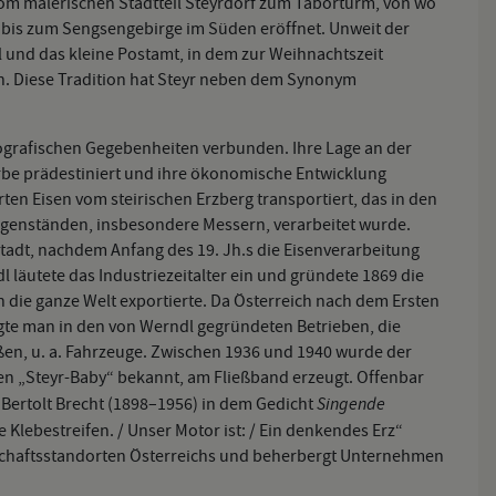
vom malerischen Stadtteil Steyrdorf zum Taborturm, von wo
ns bis zum Sengsengebirge im Süden eröffnet. Unweit der
l und das kleine Postamt, in dem zur Weihnachtszeit
 Diese Tradition hat Steyr neben dem Synonym
opografischen Gegebenheiten verbunden. Ihre Lage an der
rbe prädestiniert und ihre ökonomische Entwicklung
en Eisen vom steirischen Erzberg transportiert, das in den
genständen, insbesondere Messern, verarbeitet wurde.
adt, nachdem Anfang des 19. Jh.s die Eisenverarbeitung
 läutete das Industriezeitalter ein und gründete 1869 die
n die ganze Welt exportierte. Da Österreich nach dem Ersten
igte man in den von Werndl gegründeten Betrieben, die
en, u. a. Fahrzeuge. Zwischen 1936 und 1940 wurde der
en „Steyr-Baby“ bekannt, am Fließband erzeugt. Offenbar
Singende
n Bertolt Brecht (1898–1956) in dem Gedicht
ie Klebestreifen. / Unser Motor ist: / Ein denkendes Erz“
rtschaftsstandorten Österreichs und beherbergt Unternehmen