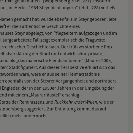
r 1945 getan hatten“ (Wippersberg 2005, 227). Insofern
nd „im Herbst 1964 Steyr nicht ungern“ (ebd., 228) verließ.
n Namen gemacht hat, wurde ebenfalls in Steyr geboren, lebt
eift er die authentische Geschichte eines
hauses Steyr abgelegt, von Pflegeeltern aufgezogen und im
aufgearbeitete Fall zeigt exemplarisch die Tragweite
terreichischer Geschichte nach. Der früh verstorbene Pop-
elbstverklärung der Stadt und entwirft seine private,
kend als „das malerische Elendsambiente“ (Maurer 2005,
en‘ Stadt figuriert. Aus dieser Perspektive erklärt sich das
geworden wäre, wäre er aus seiner Heimatstadt nie
sich ebenfalls von der Steyrer Vergangenheit und porträtiert
Engleder, der in den 1950er Jahren in der Umgebung der
ßend mit einem „Maurerfäustel“ erschlug.
Rückkehr wider Willen
e Stätte der Reminiszenz und
, wie der
Wippersberg suggeriert. Zur Entfaltung kommt das auf
eilich meist andernorts.