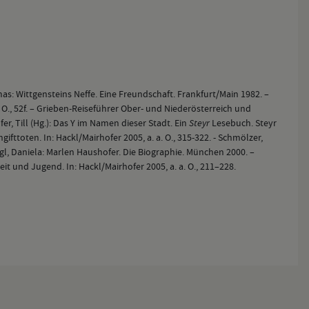
mas: Wittgensteins Neffe. Eine Freundschaft. Frankfurt/Main 1982. –
. O., 52f. – Grieben-Reiseführer Ober- und Niederösterreich und
er, Till (Hg.): Das Y im Namen dieser Stadt. Ein
Steyr
Lesebuch. Steyr
fttoten. In: Hackl/Mairhofer 2005, a. a. O., 315-322. - Schmölzer,
rigl, Daniela: Marlen Haushofer. Die Biographie. München 2000. –
t und Jugend. In: Hackl/Mairhofer 2005, a. a. O., 211–228.