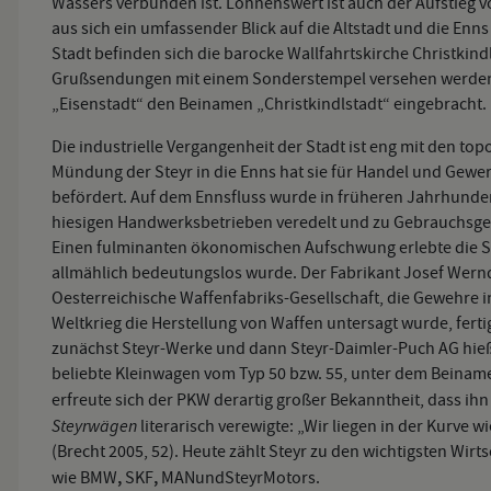
Wassers verbunden ist. Lohnenswert ist auch der Aufstieg 
aus sich ein umfassender Blick auf die Altstadt und die En
Stadt befinden sich die barocke Wallfahrtskirche Christkind
Grußsendungen mit einem Sonderstempel versehen werden.
„Eisenstadt“ den Beinamen „Christkindlstadt“ eingebracht.
Die industrielle Vergangenheit der Stadt ist eng mit den t
Mündung der Steyr in die Enns hat sie für Handel und Gewe
befördert. Auf dem Ennsfluss wurde in früheren Jahrhundert
hiesigen Handwerksbetrieben veredelt und zu Gebrauchsge
Einen fulminanten ökonomischen Aufschwung erlebte die St
allmählich bedeutungslos wurde. Der Fabrikant Josef Werndl
Oesterreichische Waffenfabriks-Gesellschaft, die Gewehre i
Weltkrieg die Herstellung von Waffen untersagt wurde, fert
zunächst Steyr-Werke und dann Steyr-Daimler-Puch AG hieß
beliebte Kleinwagen vom Typ 50 bzw. 55, unter dem Beinam
erfreute sich der PKW derartig großer Bekanntheit, dass ih
Steyrwägen
literarisch verewigte: „Wir liegen in der Kurve w
(Brecht 2005, 52). Heute zählt Steyr zu den wichtigsten Wi
,
,
wie BMW
SKF
MAN
und
Steyr
Motors.