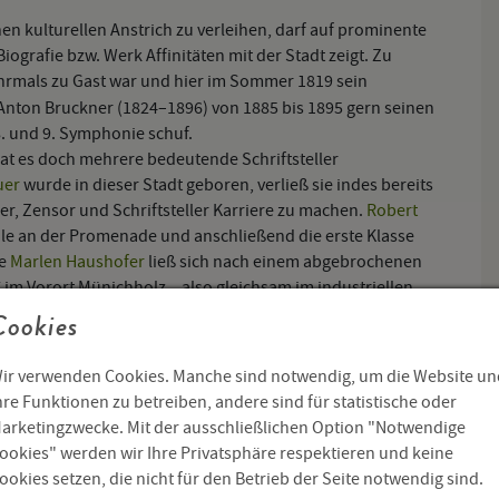
nen kulturellen Anstrich zu verleihen, darf auf prominente
ografie bzw. Werk Affinitäten mit der Stadt zeigt. Zu
hrmals zu Gast war und hier im Sommer 1819 sein
Anton Bruckner (1824–1896) von 1885 bis 1895 gern seinen
8. und 9. Symphonie schuf.
, hat es doch mehrere bedeutende Schriftsteller
uer
wurde in dieser Stadt geboren, verließ sie indes bereits
, Zensor und Schriftsteller Karriere zu machen.
Robert
ule an der Promenade und anschließend die erste Klasse
ne
Marlen Haushofer
ließ sich nach einem abgebrochenen
 im Vorort Münichholz, „also gleichsam im industriellen
ersiedlung ins Stadtzentrum, wo ihr Gatte, der Zahnarzt Dr.
Cookies
äußerst eingeschränkten Bedingungen allmählich die
e feministische Literaturwissenschaft mit Nachdruck
ir verwenden Cookies. Manche sind notwendig, um die Website un
en Häuslichkeit eines kleinstädtischen Familienlebens“
hre Funktionen zu betreiben, andere sind für statistische oder
besuchte, Anschluss an die junge österreichische
arketingzwecke. Mit der ausschließlichen Option "Notwendige
908–1991). Halbherzig unternommene Ausbruchsversuche in
ookies" werden wir Ihre Privatsphäre respektieren und keine
ung wohlmeinender Schriftstellerfreunde und Gönner. Im
ookies setzen, die nicht für den Betrieb der Seite notwendig sind.
ch die aus Würzburg stammende Lyrikerin und Essayistin Dora