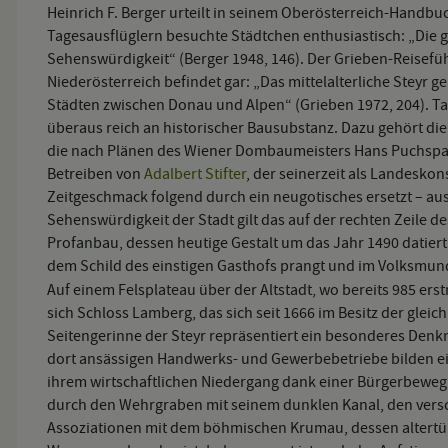
Heinrich F. Berger urteilt in seinem Oberösterreich-Handbu
Tagesausflüglern besuchte Städtchen enthusiastisch: „Die ga
Sehenswürdigkeit“ (Berger 1948, 146). Der Grieben-Reisefü
Niederösterreich befindet gar: „Das mittelalterliche Steyr ge
Städten zwischen Donau und Alpen“ (Grieben 1972, 204). Tats
überaus reich an historischer Bausubstanz. Dazu gehört die
die nach Plänen des Wiener Dombaumeisters Hans Puchspau
Betreiben von
Adalbert Stifter
, der seinerzeit als Landeskon
Zeitgeschmack folgend durch ein neugotisches ersetzt – aus 
Sehenswürdigkeit der Stadt gilt das auf der rechten Zeile 
Profanbau, dessen heutige Gestalt um das Jahr 1490 datiert 
dem Schild des einstigen Gasthofs prangt und im Volksmun
Auf einem Felsplateau über der Altstadt, wo bereits 985 ers
sich Schloss Lamberg, das sich seit 1666 im Besitz der gle
Seitengerinne der Steyr repräsentiert ein besonderes Denkm
dort ansässigen Handwerks- und Gewerbebetriebe bilden e
ihrem wirtschaftlichen Niedergang dank einer Bürgerbeweg
durch den Wehrgraben mit seinem dunklen Kanal, den vers
Assoziationen mit dem böhmischen Krumau, dessen altertü