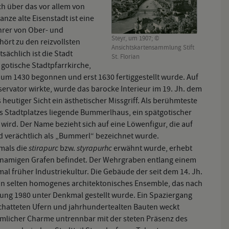
ch über das vor allem von
nze alte Eisenstadt ist eine
hrer von Ober- und
Steyr, um 1907; ©
hört zu den reizvollsten
Ansichtskartensammlung Stift
ächlich ist die Stadt
St. Florian
 gotische Stadtpfarrkirche,
m 1430 begonnen und erst 1630 fertiggestellt wurde. Auf
servator wirkte, wurde das barocke Interieur im 19. Jh. dem
heutiger Sicht ein ästhetischer Missgriff. Als berühmteste
des Stadtplatzes liegende Bummerlhaus, ein spätgotischer
wird. Der Name bezieht sich auf eine Löwenfigur, die auf
d verächtlich als „Bummerl“ bezeichnet wurde.
stirapurc
styrapurhc
tmals die
bzw.
erwähnt wurde, erhebt
ichnamigen Grafen befindet. Der Wehrgraben entlang einem
al früher Industriekultur. Die Gebäude der seit dem 14. Jh.
in selten homogenes architektonisches Ensemble, das nach
ung 1980 unter Denkmal gestellt wurde. Ein Spaziergang
chatteten Ufern und jahrhundertealten Bauten weckt
mlicher Charme untrennbar mit der steten Präsenz des