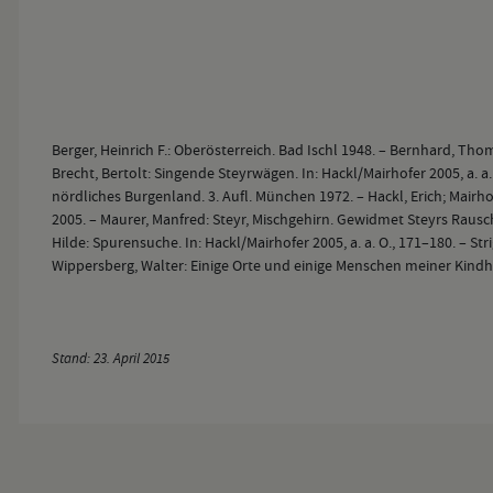
Berger, Heinrich F.: Oberösterreich. Bad Ischl 1948. – Bernhard, Tho
Brecht, Bertolt: Singende Steyrwägen. In: Hackl/Mairhofer 2005, a. a
nördliches Burgenland. 3. Aufl. München 1972. – Hackl, Erich; Mairhof
2005. – Maurer, Manfred: Steyr, Mischgehirn. Gewidmet Steyrs Rauschgi
Hilde: Spurensuche. In: Hackl/Mairhofer 2005, a. a. O., 171–180. – St
Wippersberg, Walter: Einige Orte und einige Menschen meiner Kindhei
Stand: 23. April 2015