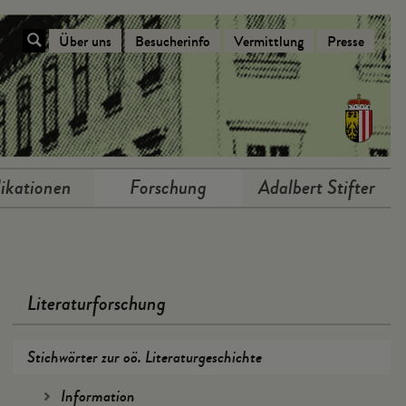
Über uns
Besucherinfo
Vermittlung
Presse
Navigation Über das Stifterhaus
ikationen
Forschung
Adalbert Stifter
Literaturforschung
Stichwörter zur oö. Literaturgeschichte
Information