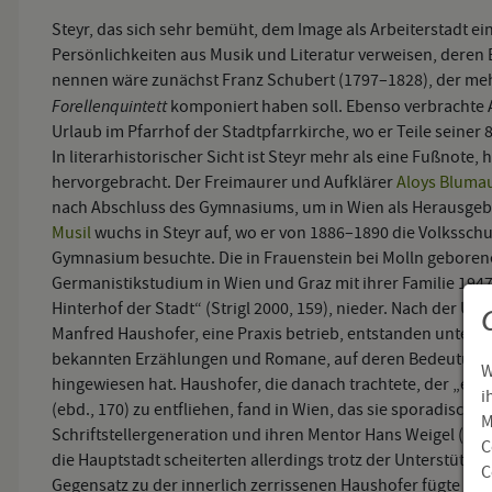
Steyr, das sich sehr bemüht, dem Image als Arbeiterstadt ei
Persönlichkeiten aus Musik und Literatur verweisen, deren Bi
nennen wäre zunächst Franz Schubert (1797–1828), der me
Forellenquintett
komponiert haben soll. Ebenso verbrachte 
Urlaub im Pfarrhof der Stadtpfarrkirche, wo er Teile seiner 
In literarhistorischer Sicht ist Steyr mehr als eine Fußnote
hervorgebracht. Der Freimaurer und Aufklärer
Aloys Bluma
nach Abschluss des Gymnasiums, um in Wien als Herausgeber
Musil
wuchs in Steyr auf, wo er von 1886–1890 die Volkssch
Gymnasium besuchte. Die in Frauenstein bei Molln gebore
Germanistikstudium in Wien und Graz mit ihrer Familie 1947
Hinterhof der Stadt“ (Strigl 2000, 159), nieder. Nach der Üb
Manfred Haushofer, eine Praxis betrieb, entstanden unter 
bekannten Erzählungen und Romane, auf deren Bedeutung di
W
hingewiesen hat. Haushofer, die danach trachtete, der „eng
i
(ebd., 170) zu entfliehen, fand in Wien, das sie sporadisch 
M
Schriftstellergeneration und ihren Mentor Hans Weigel (1
C
die Hauptstadt scheiterten allerdings trotz der Unterstütz
C
Gegensatz zu der innerlich zerrissenen Haushofer fügte si