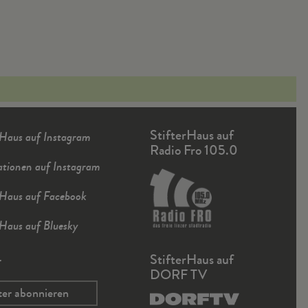
StifterHaus auf
rHaus auf Instagram
Radio Fro 105.0
ationen auf Instagram
rHaus auf Facebook
rHaus auf Bluesky
r
StifterHaus auf
DORF TV
ter abonnieren