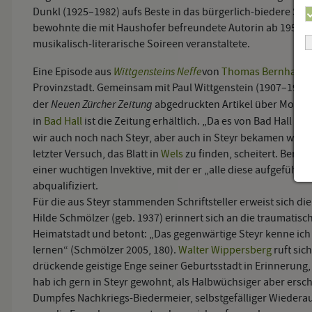
Dunkl (1925–1982) aufs Beste in das bürgerlich-biedere St
bewohnte die mit Haushofer befreundete Autorin ab 1958 ei
musikalisch-literarische Soireen veranstaltete.
Wittgensteins Neffe
Eine Episode aus
von
Thomas Bernhard
e
Provinzstadt. Gemeinsam mit Paul Wittgenstein (1907–1979) 
Neuen Zürcher Zeitung
der
abgedruckten Artikel über Mozar
in
Bad Hall
ist die Zeitung erhältlich. „Da es von Bad Hall na
wir auch noch nach Steyr, aber auch in Steyr bekamen wir d
letzter Versuch, das Blatt in
Wels
zu finden, scheitert. Bernha
einer wuchtigen Invektive, mit der er „alle diese aufgeführte
abqualifiziert.
Für die aus Steyr stammenden Schriftsteller erweist sich di
Hilde Schmölzer (geb. 1937) erinnert sich an die traumatis
Heimatstadt und betont: „Das gegenwärtige Steyr kenne ich 
lernen“ (Schmölzer 2005, 180).
Walter Wippersberg
ruft sic
drückende geistige Enge seiner Geburtsstadt in Erinnerung, 
hab ich gern in Steyr gewohnt, als Halbwüchsiger aber erschi
Dumpfes Nachkriegs-Biedermeier, selbstgefälliger Wieder