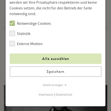
werden wir Ihre Privatsphäre respektieren und keine
Freier Eintritt
Cookies setzen, die nicht für den Betrieb der Seite
Voranmeldung für Führungen erbeten
notwendig sind.
Notwendige Cookies
Statistik
Mag.a Claudia Lehner
Externe Medien
OÖ. Literaturmuseum,
Literaturwissenschaft,
Literaturvermittlung
Alle auswählen
Tel.: +43 (0)732 7720 11298
c.lehner
@
stifter-haus.at
Speichern
Details anzeigen
Impressum
|
Datenschutz