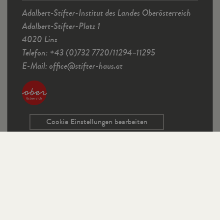
Adalbert-Stifter-Institut des Landes Oberösterreich
Adalbert-Stifter-Platz 1
4020 Linz
Telefon: +43 (0)732 7720/11294–11295
E-Mail:
office
@
stifter-haus.at
Cookie Einstellungen bearbeiten
Service
Kontaktformular
Ausschreibungen
Programmrichtlinien
Sitemap
Links