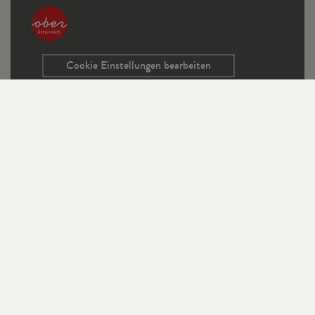
Cookie Einstellungen bearbeiten
Service
Kontaktformular
Ausschreibungen
Programmrichtlinien
Sitemap
Links
Impressum
Datenschutz
StifterHaus auf Instagram
Publikationen auf Instagram