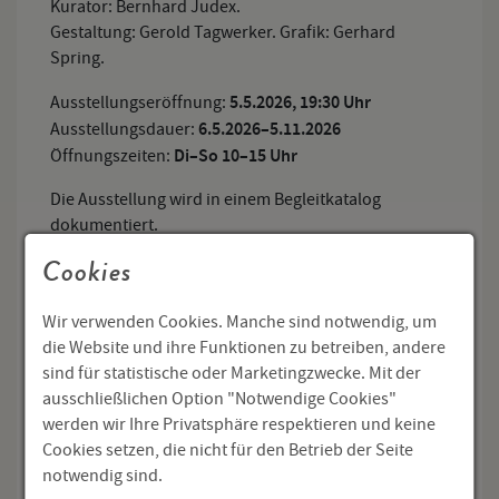
Kurator: Bernhard Judex.
Gestaltung: Gerold Tagwerker. Grafik: Gerhard
Spring.
5.5.2026, 19:30 Uhr
Ausstellungseröffnung:
6.5.2026–5.11.2026
Ausstellungsdauer:
Di–So 10–15 Uhr
Öffnungszeiten:
Die Ausstellung wird in einem Begleitkatalog
dokumentiert.
Cookies
In Kooperation mit dem Literaturmuseum Prag.
Wir verwenden Cookies. Manche sind notwendig, um
die Website und ihre Funktionen zu betreiben, andere
sind für statistische oder Marketingzwecke. Mit der
ausschließlichen Option "Notwendige Cookies"
werden wir Ihre Privatsphäre respektieren und keine
Cookies setzen, die nicht für den Betrieb der Seite
Adalbert-Stifter-Institut des Landes Oberösterreich
notwendig sind.
Adalbert-Stifter-Platz 1