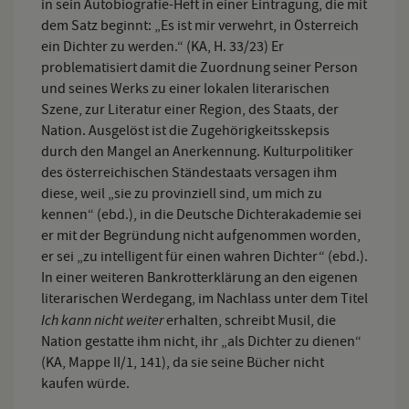
in sein Autobiografie-Heft in einer Eintragung, die mit
dem Satz beginnt: „Es ist mir verwehrt, in Österreich
ein Dichter zu werden.“ (KA, H. 33/23) Er
problematisiert damit die Zuordnung seiner Person
und seines Werks zu einer lokalen literarischen
Szene, zur Literatur einer Region, des Staats, der
Nation. Ausgelöst ist die Zugehörigkeitsskepsis
durch den Mangel an Anerkennung. Kulturpolitiker
des österreichischen Ständestaats versagen ihm
diese, weil „sie zu provinziell sind, um mich zu
kennen“ (ebd.), in die Deutsche Dichterakademie sei
er mit der Begründung nicht aufgenommen worden,
er sei „zu intelligent für einen wahren Dichter“ (ebd.).
In einer weiteren Bankrotterklärung an den eigenen
literarischen Werdegang, im Nachlass unter dem Titel
Ich kann nicht weiter
erhalten, schreibt Musil, die
Nation gestatte ihm nicht, ihr „als Dichter zu dienen“
(KA, Mappe II/1, 141), da sie seine Bücher nicht
kaufen würde.