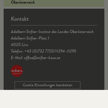
Oberösterreich
Kontakt
Adalbert-Stifter-Institut des Landes Oberösterreich
Adalbert-Stifter-Platz 1
4020 Linz
Telefon: +43 (0)732 7720/11294–11295
E-Mail:
office
@
stifter-haus.at
Cookie Einstellungen bearbeiten
Service
Kontaktformular