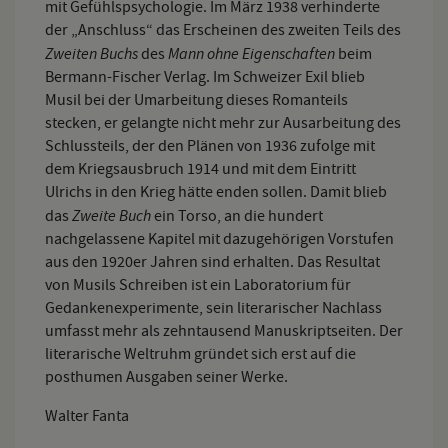
mit Gefühlspsychologie. Im März 1938 verhinderte
der „Anschluss“ das Erscheinen des zweiten Teils des
Zweiten Buchs
Mann ohne Eigenschaften
des
beim
Bermann-Fischer Verlag. Im Schweizer Exil blieb
Musil bei der Umarbeitung dieses Romanteils
stecken, er gelangte nicht mehr zur Ausarbeitung des
Schlussteils, der den Plänen von 1936 zufolge mit
dem Kriegsausbruch 1914 und mit dem Eintritt
Ulrichs in den Krieg hätte enden sollen. Damit blieb
Zweite Buch
das
ein Torso, an die hundert
nachgelassene Kapitel mit dazugehörigen Vorstufen
aus den 1920er Jahren sind erhalten. Das Resultat
von Musils Schreiben ist ein Laboratorium für
Gedankenexperimente, sein literarischer Nachlass
umfasst mehr als zehntausend Manuskriptseiten. Der
literarische Weltruhm gründet sich erst auf die
posthumen Ausgaben seiner Werke.
Walter Fanta