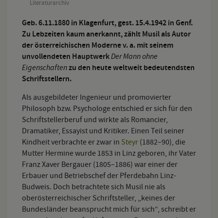
Literaturarchiv
Geb. 6.11.1880 in Klagenfurt, gest. 15.4.1942 in Genf.
Zu Lebzeiten kaum anerkannt, zählt Musil als Autor
der österreichischen Moderne v. a. mit seinem
unvollendeten Hauptwerk
Der Mann ohne
Eigenschaften
zu den heute weltweit bedeutendsten
Schriftstellern.
Als ausgebildeter Ingenieur und promovierter
Philosoph bzw. Psychologe entschied er sich für den
Schriftstellerberuf und wirkte als Romancier,
Dramatiker, Essayist und Kritiker. Einen Teil seiner
Kindheit verbrachte er zwar in
Steyr
(1882–90), die
Mutter Hermine wurde 1853 in Linz geboren, ihr Vater
Franz Xaver Bergauer (1805–1886) war einer der
Erbauer und Betriebschef der Pferdebahn Linz-
Budweis. Doch betrachtete sich Musil nie als
oberösterreichischer Schriftsteller, „keines der
Bundesländer beansprucht mich für sich“, schreibt er