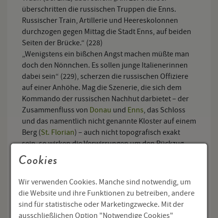
überschritten die russischen Truppen die Enns.
Russischer Train, Artillerie und Heereskolonnen
durchzogen gegen Mittag die Stadt Enns, auf beiden
Seiten der Brücke.“ (228)
„Wenigstens ein bißchen Angst machen müßte man
doch den Nönnchen. Es sollen junge Italienerinnen
dabei sein“ (229), scherzen die russischen Offiziere
auf einer Anhöhe. Mag die Szenerie, die sich dem
Kommando der russischen Nachhut darbietet – der
Zusammenfluss von
Donau
und
Enns
, das Schloss
und das namentlich nicht genannte Kloster auf einem
Berg (
St. Florian
) – auch nicht topografisch exakt
sein, so wirken die Verwirrungen um den Rückzug
und das Gefecht um die Ennsbrücke authentisch.
Cookies
Nikolaj Rostow, der sich in seiner lang
herbeigesehnten Feuerprobe gegen die
Wir verwenden Cookies. Manche sind notwendig, um
nachrückenden Franzosen zunächst bewährt, wird,
die Website und ihre Funktionen zu betreiben, andere
als er mit seiner Eskadron umkehren muss, um die
sind für statistische oder Marketingzwecke. Mit der
Brücke befehlsgemäß in Brand zu setzen, von
ausschließlichen Option "Notwendige Cookies"