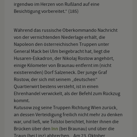
irgendwo im Herzen von Rußland auf eine
Besichtigung vorbereitet.“ (185)
Während das russische Oberkommando Nachricht
von der vernichtenden Niederlage erhält, die
Napoleon den österreichischen Truppen unter
General Mack bei Ulm beigebracht hat, liegt die
Husaren-Eskadron, der Nikolaj Rostow angehört,
einige Kilometer von Braunau entfernt im (nicht
existierenden) Dorf Salzeneck. Der junge Graf
Rostow, der sich mit seinem „deutschen“
Quartierwirt bestens versteht, ist in einen
Ehrenhandel verwickelt, als der Befehl zum Rückzug
kommt.
Kutusow zog seine Truppen Richtung Wien zurück,
an dessen Verteidigung freilich nicht mehr zu denken
war, und ließ, wie Tolstoi berichtet, hinter ihnen die
Brücken über den
Inn
(bei Braunau) und über die
Traun (bei Linz) abbrechen. „Am 23. Oktober