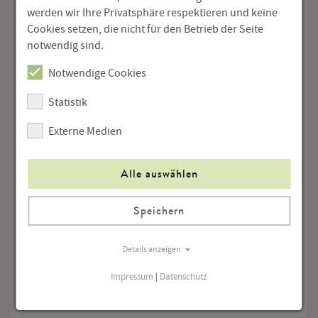
plötzlicher Todesangst gepackt und erlebt eine
werden wir Ihre Privatsphäre respektieren und keine
Schlüsselszene des Romans: „Wie schön erschien
Cookies setzen, die nicht für den Betrieb der Seite
ihm der Himmel, wie blau, wie ruhig und tief! […] Wie
notwendig sind.
freundlich glänzte und blinkte das Wasser in der
fernen Donau! […] Nur ein Augenblick, - und nie
Notwendige Cookies
mehr werde ich diese Sonne sehen, dieses Wasser,
Statistik
diese Schluchten …“. (249)
Externe Medien
Unter weiteren Kämpfen zog die russische Armee
sich sodann immer schneller über Lambach,
Amstetten und Melk zurück. Von einem Etappensieg
Alle auswählen
über die Division Mortier bei Dürnstein und Loiben
darf Fürst Andrej Bolkonskij dem österreichischen
Speichern
Kriegsminister Meldung machen.
Daniela Strigl
Details anzeigen
Impressum
|
Datenschutz