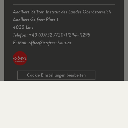
Adalbert-Stifter-Institut des Landes Oberösterreich
Adalbert-Stifter-Platz 1
4020 Linz
Telefon: +43 (0)732 7720/11294–11295
E-Mail:
office
@
stifter-haus.at
Cookie Einstellungen bearbeiten
Service
Kontaktformular
Ausschreibungen
Programmrichtlinien
Sitemap