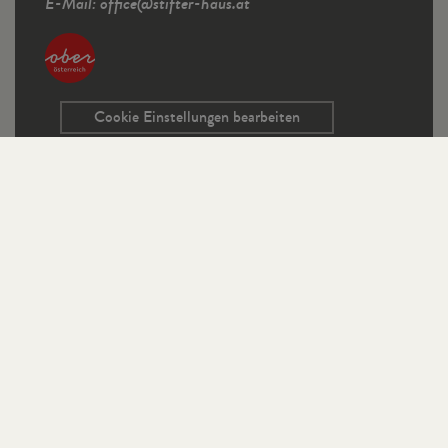
E-Mail:
office
@
stifter-haus.at
Cookie Einstellungen bearbeiten
Service
Kontaktformular
Ausschreibungen
Programmrichtlinien
Sitemap
Links
Impressum
Datenschutz
StifterHaus auf Instagram