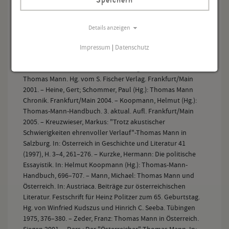
Große kommentierte Frankfurter Ausgabe. Frankfurt/Main
2002ff. (= GFA) – Gesammelte Werke in 13 Bänden.
Frankfurt/Main 1990. – Tagebücher 1951–1952. Hg. von Inge
Details anzeigen
Jens. Frankfurt/Main 1993.
Impressum
|
Datenschutz
"Die Welt ist meine Vorstellung". Eine Einführung in die
Große kommentierte Frankfurter Ausgabe der Werke von
Thomas Mann. Hg. vom S. Fischer Verlag. Frankfurt/Main
2001. – Heine, Gert; Schommer, Paul (Hg.): Thomas Mann
Chronik. Frankfurt/Main 2004. – Koopmann, Helmut (Hg.):
Thomas-Mann-Handbuch. 3. aktual. Aufl. Frankfurt/Main
2005. – Kreuzwieser, Markus: "Trotz akustischer
Schwierigkeiten ehrenvoller Verlauf"-Thomas Mann in
Salzburg. In: Österreich in Geschichte und Literatur 41
(1997), H. 3–4, 261–276. – Kurzke, Hermann: Die politische
Essayistik. In: Helmut Koopmann (Hg.): Thomas-Mann-
Handbuch, 696–707. – Mann, Michael: Thomas Mann und
Österreich. In: Austriaca. Beiträge zur österreichischen
Literatur. Festschrift für Heinz Politzer zum 65. Geburtstag.
Hg. von Winfried Kudszus und Hinrich C. Seeba. Tübingen
1975, 376–380. – Zeder, Franz: Thomas Mann in Österreich.