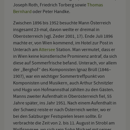
Joseph Roth, Friedrich Torberg sowie
Thomas
Bernhard
oder Peter Handke.
Zwischen 1896 bis 1952 besuchte Mann Österreich
insgesamt 23-mal, davon weilte er dreimal in
Oberösterreich (vgl. Zeder 2001, 17). Ende Juli 1896
machte er, von Wien kommend, im Hotel zur Post in
Unterach am
Attersee
Station. Man vermutet, dass er
in Wien keine künstlerische Prominenz antraf, da sich
diese auf Sommerfrische befand. Unterach, vor allem
der „Berghof“ des Komponisten Ignaz Brüll (1846–
1907), war ein wichtiger Sommertreffpunkt von
Komponisten und Musikern, auch Arthur Schnitzler
und Hugo von Hofmannsthal zählten zu den Gästen.
Manns zweiter Aufenthalt in Oberösterreich fiel, 55
Jahre später, ins Jahr 1951. Nach einem Aufenthalt in
der Schweiz reiste er nach Österreich weiter, wo er
bei den Salzburger Festspielen lesen sollte. Er
verbrachte die Zeit von 2. bis 11. August in Strobl am
Wolfgangsee, wo sich sein Sohn Michael mit seiner