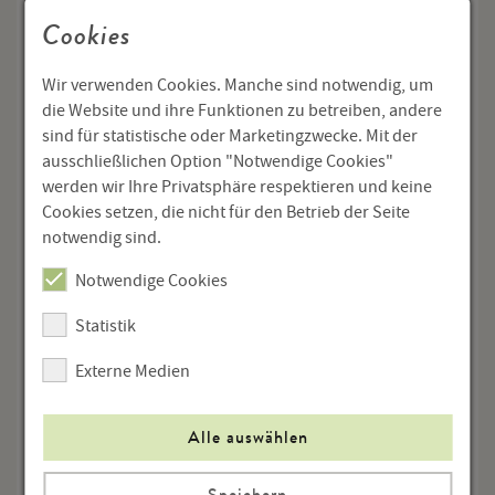
Die Betrogene
Novelle
(1953) stockte, mit Golo kam es
Cookies
sogar zum Eklat: Er hatte den sowjetkritischen
Publizisten Melvin Joseph Lasky (1920–2004)
Wir verwenden Cookies. Manche sind notwendig, um
eingeladen, in dem Erika (nicht unberechtigt) einen
die Website und ihre Funktionen zu betreiben, andere
amerikanischen Agenten witterte. Die
sind für statistische oder Marketingzwecke. Mit der
Unternehmungen mit den Enkelkindern Frido und
ausschließlichen Option "Notwendige Cookies"
Toni, etwa Bootsfahrten auf dem Wolfgangsee,
werden wir Ihre Privatsphäre respektieren und keine
Spaziergänge oder Besuche von Konditoreien,
Cookies setzen, die nicht für den Betrieb der Seite
scheinen Mann hingegen Freude bereitet zu haben.
notwendig sind.
Die „Pension Appesbach“ in St. Wolfgang, in der
Mann diesmal wohnte, wirbt heute mit einem
Notwendige Cookies
„Thomas-Mann-Zimmer“.
Statistik
Markus Kreuzwieser
Externe Medien
Alle auswählen
Speichern