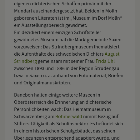
eigenen dichterischen Schaffen primär mit der
Mundart auseinandergesetzt hat. Beiden in Molln
geborenen Literaten ist im „Museum im Dorf Molln“
ein Ausstellungsbereich gewidmet.
Ein dezidiert einem einzigen Schriftsteller
gewidmetes Museum hat die Marktgemeinde Saxen
vorzuweisen: Das Strindbergmuseum thematisiert
die Aufenthalte des schwedischen Dichters
August
Strindberg
gemeinsam mit seiner Frau
Frida Uhl
zwischen 1893 und 1896 in der Region Strudengau
bzw. in Saxen u. a. anhand von Fotomaterial, Briefen
und Originalmanuskripten.
Daneben halten einige weitere Museen in
Oberösterreich die Erinnerung an dichterische
Persönlichkeiten wach: Das Heimatmuseum in
Schwarzenberg am
Böhmerwald
nimmt Bezug auf
Stifters Tätigkeit als Schulinspektor. Es befindet sich
in einem historischen Schulgebäude, das seinen
Überlegungen entsprechend adaptiert wurde, und