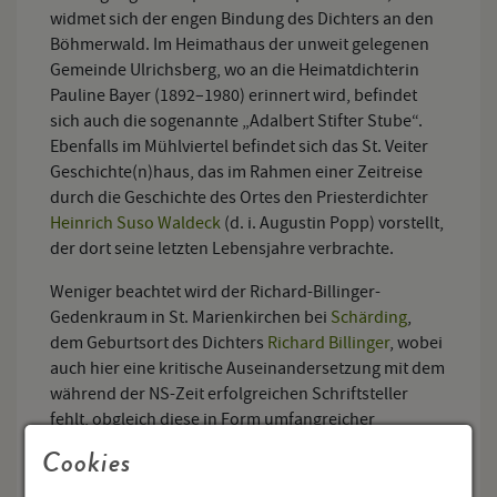
widmet sich der engen Bindung des Dichters an den
Böhmerwald. Im Heimathaus der unweit gelegenen
Gemeinde Ulrichsberg, wo an die Heimatdichterin
Pauline Bayer (1892–1980) erinnert wird, befindet
sich auch die sogenannte „Adalbert Stifter Stube“.
Ebenfalls im Mühlviertel befindet sich das St. Veiter
Geschichte(n)haus, das im Rahmen einer Zeitreise
durch die Geschichte des Ortes den Priesterdichter
Heinrich Suso Waldeck
(d. i. Augustin Popp) vorstellt,
der dort seine letzten Lebensjahre verbrachte.
Weniger beachtet wird der Richard-Billinger-
Gedenkraum in St. Marienkirchen bei
Schärding
,
dem Geburtsort des Dichters
Richard Billinger
, wobei
auch hier eine kritische Auseinandersetzung mit dem
während der NS-Zeit erfolgreichen Schriftsteller
fehlt, obgleich diese in Form umfangreicher
wissenschaftlicher Arbeiten durchaus existiert (vgl.
Cookies
etwa Kastberger/Strigl 2014) – sein Nachlass befindet
sich im Adalbert-Stifter-Institut in Linz.