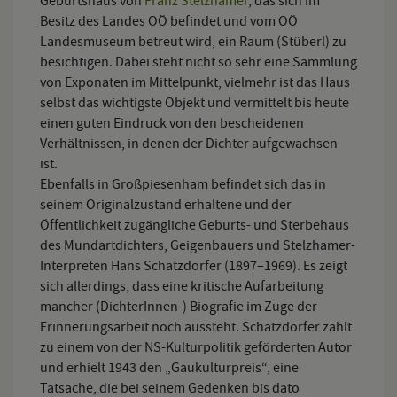
Geburtshaus von
Franz Stelzhamer
, das sich im
Besitz des Landes OÖ befindet und vom OÖ
Landesmuseum betreut wird, ein Raum (Stüberl) zu
besichtigen. Dabei steht nicht so sehr eine Sammlung
von Exponaten im Mittelpunkt, vielmehr ist das Haus
selbst das wichtigste Objekt und vermittelt bis heute
einen guten Eindruck von den bescheidenen
Verhältnissen, in denen der Dichter aufgewachsen
ist.
Ebenfalls in Großpiesenham befindet sich das in
seinem Originalzustand erhaltene und der
Öffentlichkeit zugängliche Geburts- und Sterbehaus
des Mundartdichters, Geigenbauers und Stelzhamer-
Interpreten Hans Schatzdorfer (1897–1969). Es zeigt
sich allerdings, dass eine kritische Aufarbeitung
mancher (DichterInnen-) Biografie im Zuge der
Erinnerungsarbeit noch aussteht. Schatzdorfer zählt
zu einem von der NS-Kulturpolitik geförderten Autor
und erhielt 1943 den „Gaukulturpreis“, eine
Tatsache, die bei seinem Gedenken bis dato