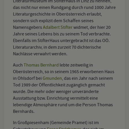
Literaturmuseum im StifterHaus in Linz zu nennen,
das nicht nur einen Rundgang durch rund 1000 Jahre
Literaturgeschichte in Oberösterreich erlaubt,
sondern sich explizit dem Schaffen seines
Namensgebers
Adalbert Stifter
widmet, der hier 20
Jahre seines Lebens bis zu seinem Tod verbrachte.
Ebenfalls im StifterHaus untergebracht ist das OÖ.
Literaturarchiv, in dem zurzeit 70 dichterische
Nachlässe verwahrt werden.
Auch
Thomas Bernhard
lebte zeitweilig in
Oberösterreich, so in seinem 1965 erworbenen Haus
in Ohlsdorf bei
Gmunden
, das ein Jahr nach seinem
Tod 1989 der Öffentlichkeit zugänglich gemacht
wurde. Die mehr oder weniger unveränderte
Ausstattung bzw. Einrichtung vermittelt eine
lebendige Atmosphäre rund um die Person Thomas
Bernhards.
In Großpiesenham (Gemeinde Pramet) ist im