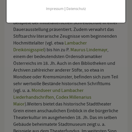
Hyperion
Hölderlins
– mit der Hand geschrieben
sowie eine Vielzahl von Exlibris geschaffen hat.
Impressum
|
Datenschutz
Im Benediktinerstift Lambach werden herausragende
Beispiele der mittelalterlichen Schreibschule in einer
Dauerausstellung präsentiert. Zudem verwahrt das
Stiftsarchiv literarische Zeugnisse vom beginnenden
Hochmittelalter (vgl. etwa
Lambacher
Dreikönigsspiel
) bis hin zu P.
Maurus Lindemayr
,
einem der bedeutendsten Ordensdramatiker
Österreichs im 18. Jh. Auch in den Bibliotheken und
Archiven zahlreicher anderer Stifte, so etwa in
Mondsee oder Kremsmünster, befinden sich zum Teil
sehr wertvolle Bestände historischen Schrifttums
(vgl. u. a.
Mondseer und Lambacher
Liederhandschriften
,
Codex Millenarius
Maior
).Weiters bietet das historische Stadttheater
Grein einen anschaulichen Einblick in die bürgerliche
Theaterkultur im ausgehenden 18. Jh. Das im selben
Gebäude beheimatete Stadtmuseum zeigt u. a.
Beispiele aus dem Theaterfundus. Im weitesten Sinn