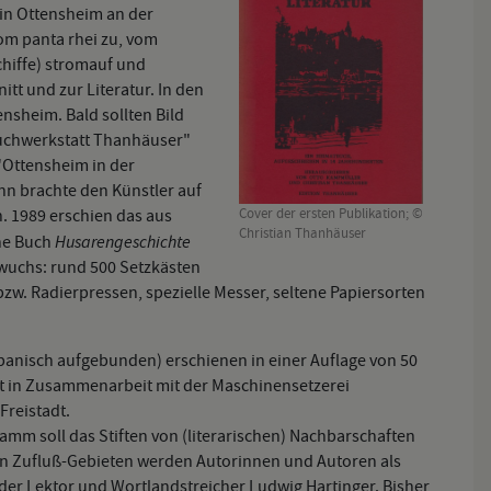
 in Ottensheim an der
vom panta rhei zu, vom
chiffe) stromauf und
tt und zur Literatur. In den
nsheim. Bald sollten Bild
Buchwerkstatt Thanhäuser"
"Ottensheim in der
nn brachte den Künstler auf
h. 1989 erschien das aus
Cover der ersten Publikation; ©
Christian Thanhäuser
Husarengeschichte
ne Buch
 wuchs: rund 500 Setzkästen
zw. Radierpressen, spezielle Messer, seltene Papiersorten
panisch aufgebunden) erschienen in einer Auflage von 50
hst in Zusammenarbeit mit der Maschinensetzerei
Freistadt.
mm soll das Stiften von (literarischen) Nachbarschaften
chen Zufluß-Gebieten werden Autorinnen und Autoren als
der Lektor und Wortlandstreicher Ludwig Hartinger. Bisher