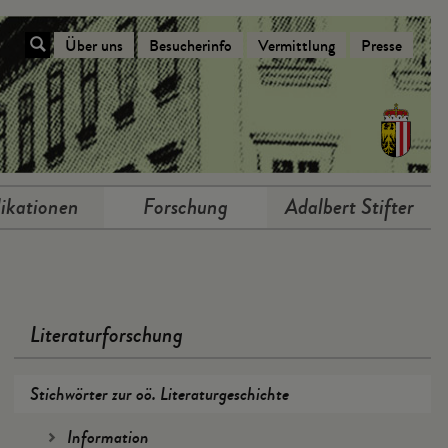
Über uns
Besucherinfo
Vermittlung
Presse
Navigation Über das Stifterhaus
ikationen
Forschung
Adalbert Stifter
Literaturforschung
Stichwörter zur oö. Literaturgeschichte
Information