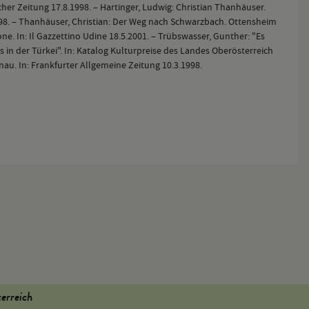
her Zeitung 17.8.1998. – Hartinger, Ludwig: Christian Thanhäuser.
8. – Thanhäuser, Christian: Der Weg nach Schwarzbach. Ottensheim
one. In: Il Gazzettino Udine 18.5.2001. – Trübswasser, Gunther: "Es
ls in der Türkei". In: Katalog Kulturpreise des Landes Oberösterreich
onau. In: Frankfurter Allgemeine Zeitung 10.3.1998.
terreich