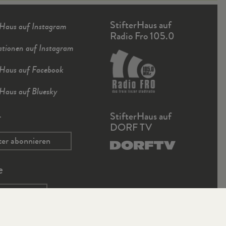
StifterHaus auf
rHaus auf Instagram
Radio Fro 105.0
ationen auf Instagram
rHaus auf Facebook
rHaus auf Bluesky
r
StifterHaus auf
DORF TV
ter abonnieren
e
che.net