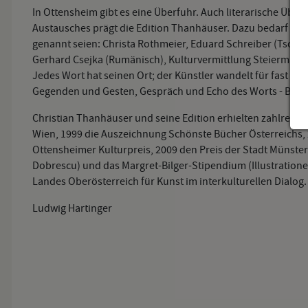
In Ottensheim gibt es eine Überfuhr. Auch literarische Übers
Austausches prägt die Edition Thanhäuser. Dazu bedarf es
genannt seien: Christa Rothmeier, Eduard Schreiber (Tschech
Gerhard Csejka (Rumänisch), Kulturvermittlung Steiermark.
Jedes Wort hat seinen Ort; der Künstler wandelt für fast al
Gegenden und Gesten, Gespräch und Echo des Worts - Buch 
Christian Thanhäuser und seine Edition erhielten zahlreic
Wien, 1999 die Auszeichnung Schönste Bücher Österreichs,
Ottensheimer Kulturpreis, 2009 den Preis der Stadt Münster 
Dobrescu) und das Margret-Bilger-Stipendium (Illustratione
Landes Oberösterreich für Kunst im interkulturellen Dialog.
Ludwig Hartinger