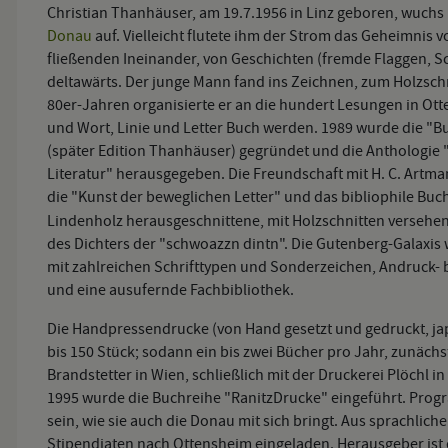
Christian Thanhäuser, am 19.7.1956 in Linz geboren, wuchs
Donau
auf. Vielleicht flutete ihm der Strom das Geheimnis 
fließenden Ineinander, von Geschichten (fremde Flaggen, S
deltawärts. Der junge Mann fand ins Zeichnen, zum Holzschni
80er-Jahren organisierte er an die hundert Lesungen in Otte
und Wort, Linie und Letter Buch werden. 1989 wurde die "
(später Edition Thanhäuser) gegründet und die Anthologie 
Literatur" herausgegeben. Die Freundschaft mit H. C. Artma
die "Kunst der beweglichen Letter" und das bibliophile Buc
Lindenholz herausgeschnittene, mit Holzschnitten versehe
des Dichters der "schwoazzn dintn". Die Gutenberg-Galaxis
mit zahlreichen Schrifttypen und Sonderzeichen, Andruck- b
und eine ausufernde Fachbibliothek.
Die Handpressendrucke (von Hand gesetzt und gedruckt, ja
bis 150 Stück; sodann ein bis zwei Bücher pro Jahr, zunäc
Brandstetter in Wien, schließlich mit der Druckerei Plöchl in 
1995 wurde die Buchreihe "RanitzDrucke" eingeführt. Progra
sein, wie sie auch die Donau mit sich bringt. Aus sprachli
Stipendiaten nach Ottensheim eingeladen. Herausgeber ist 