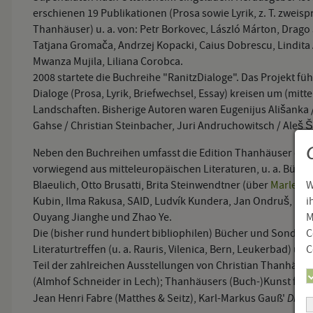
erschienen 19 Publikationen (Prosa sowie Lyrik, z. T. zweis
Thanhäuser) u. a. von: Petr Borkovec, László Márton, Drag
Tatjana Gromača, Andrzej Kopacki, Caius Dobrescu, Lindita 
Mwanza Mujila, Liliana Corobca.
2008 startete die Buchreihe "RanitzDialoge". Das Projekt f
Dialoge (Prosa, Lyrik, Briefwechsel, Essay) kreisen um (mi
Landschaften. Bisherige Autoren waren Eugenijus Ališanka 
Gahse / Christian Steinbacher, Juri Andruchowitsch / Aleš Š
Neben den Buchreihen umfasst die Edition Thanhäuser deu
vorwiegend aus mitteleuropäischen Literaturen, u. a. Büch
W
Blaeulich, Otto Brusatti, Brita Steinwendtner (über
Marlen H
i
Kubin, Ilma Rakusa, SAID, Ludvík Kundera, Jan Ondruš, Kito
M
Ouyang Jianghe und Zhao Ye.
C
Die (bisher rund hundert bibliophilen) Bücher und Sonder
C
Literaturtreffen (u. a. Rauris, Vilenica, Bern, Leukerbad) un
Teil der zahlreichen Ausstellungen von Christian Thanhäuser
(Almhof Schneider in Lech); Thanhäusers (Buch-)Kunst fließ
Die D
Jean Henri Fabre (Matthes & Seitz), Karl-Markus Gauß'