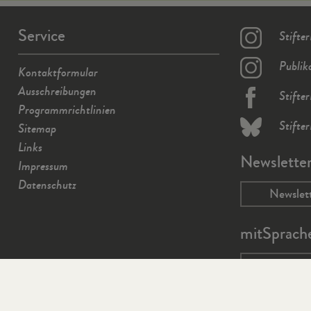
Service
Stifte
Publik
Kontaktformular
Ausschreibungen
Stifte
Programmrichtlinien
Stifte
Sitemap
Links
Newslette
Impressum
Datenschutz
Newslet
mitSprach
mit-spra