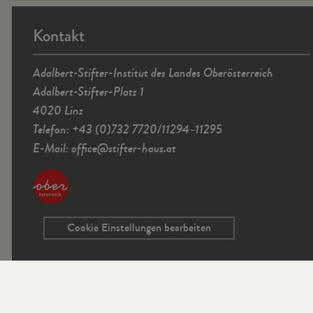
Kontakt
Adalbert-Stifter-Institut des Landes Oberösterreich
Adalbert-Stifter-Platz 1
4020 Linz
Telefon: +43 (0)732 7720/11294–11295
E-Mail:
office
@
stifter-haus.at
Cookie Einstellungen bearbeiten