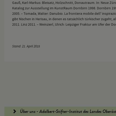
Gauß, Karl-Markus: Bleisatz, Holzschnitt, Donautraum. In: Neue Zürc
Katalog zur Ausstellung im KunstRaum Dornbirn 1998. Dornbirn 199
2005. – Tomada, Walter: Danubio. La frontiera mobile dell' inspirazi
gibt Nischen in Herisau, in denen es tatsächlich türkischer zugeht, a
2011. Linz 2011. – Weinzierl, Ulrich: Leipziger Fraktur am Ufer der D
Stand: 21. April 2015
Fußleiste
Über uns - Adalbert-Stifter-Institut des Landes Oberös