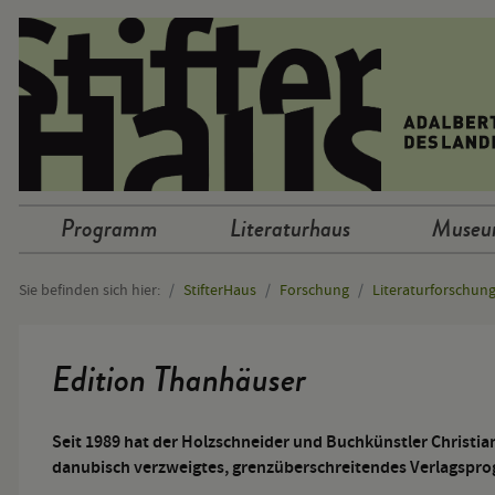
Sprunglinks
Programm
Literaturhaus
Muse
Hauptnavigation
Sie befinden sich hier:
StifterHaus
Forschung
Literaturforschun
Hauptinhalt
Edition Thanhäuser
Seit 1989 hat der Holzschneider und Buchkünstler Christi
danubisch verzweigtes, grenzüberschreitendes Verlagspr