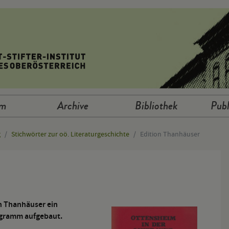
um
Archive
Bibliothek
Publ
g
Stichwörter zur oö. Literaturgeschichte
Edition Thanhäuser
an Thanhäuser ein
ogramm aufgebaut.