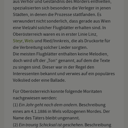
aus Verhör und Geständnis des Mörders enthielten,
spezialisierten sich besonders die Verleger in jenen
Städten, in denen die Prozesse stattfanden. Es
verwundert nicht sonderlich, dass gerade aus Wien
eine Vielzahl solcher Flugblätter erhalten sind. In
Oberösterreich waren es in erster Linie Linz,
Steyr
,
Wels
und Ried/Innkreis, die als Druckorte für
die Verbreitung solcher Lieder sorgten.
Die meisten Flugblätter enthalten keine Melodien,
doch wird oft der „Ton“ genannt, auf dem die Texte
zu singen sind. Dieser war in der Regel den
Interessenten bekannt und verwies auf ein populäres
Volkslied oder eine Ballade.
Für Oberösterreich konnte folgende Moritaten
nachgewiesen werden:
Ein Jahr geht nach dem andern
(1)
. Beschreibung
eines am 4.1.1886 in Wels vollzogenen Mordes. Der
Name des Täters bleibt ungenannt.
Ein traurig Schicksal ist geschehen
(2)
. Beschreibung