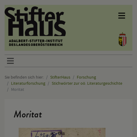
Sprunglinks
Sie befinden sich hier:
StifterHaus
Forschung
Literaturforschung
Stichwörter zur oö. Literaturgeschichte
Moritat
Hauptinhalt
Moritat