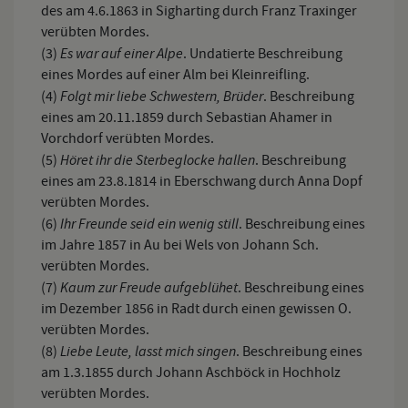
des am 4.6.1863 in Sigharting durch Franz Traxinger
verübten Mordes.
Es war auf einer Alpe
(3)
. Undatierte Beschreibung
eines Mordes auf einer Alm bei Kleinreifling.
Folgt mir liebe Schwestern, Brüder
(4)
. Beschreibung
eines am 20.11.1859 durch Sebastian Ahamer in
Vorchdorf verübten Mordes.
Höret ihr die Sterbeglocke hallen
(5)
. Beschreibung
eines am 23.8.1814 in Eberschwang durch Anna Dopf
verübten Mordes.
Ihr Freunde seid ein wenig still
(6)
. Beschreibung eines
im Jahre 1857 in Au bei Wels von Johann Sch.
verübten Mordes.
Kaum zur Freude aufgeblühet
(7)
. Beschreibung eines
im Dezember 1856 in Radt durch einen gewissen O.
verübten Mordes.
Liebe Leute, lasst mich singen
(8)
. Beschreibung eines
am 1.3.1855 durch Johann Aschböck in Hochholz
verübten Mordes.