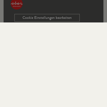
Cookie Einstellungen bearbeiten
Service
Kontaktformular
Ausschreibungen
Programmrichtlinien
Sitemap
Links
Impressum
Datenschutz
StifterHaus auf Instagram
Publikationen auf Instagram