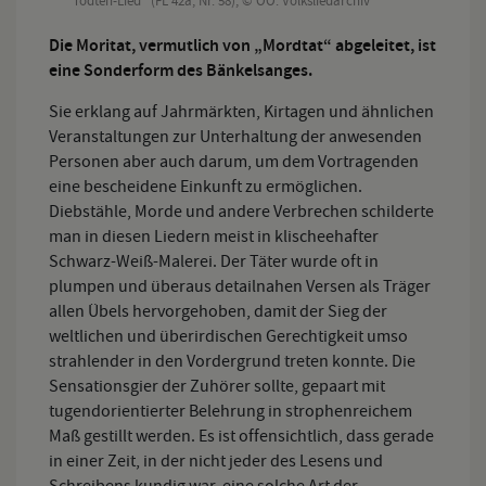
"Todten-Lied" (FL 42a, Nr. 58); © OÖ. Volksliedarchiv
Die Moritat, vermutlich von „Mordtat“ abgeleitet, ist
eine Sonderform des Bänkelsanges.
Sie erklang auf Jahrmärkten, Kirtagen und ähnlichen
Veranstaltungen zur Unterhaltung der anwesenden
Personen aber auch darum, um dem Vortragenden
eine bescheidene Einkunft zu ermöglichen.
Diebstähle, Morde und andere Verbrechen schilderte
man in diesen Liedern meist in klischeehafter
Schwarz-Weiß-Malerei. Der Täter wurde oft in
plumpen und überaus detailnahen Versen als Träger
allen Übels hervorgehoben, damit der Sieg der
weltlichen und überirdischen Gerechtigkeit umso
strahlender in den Vordergrund treten konnte. Die
Sensationsgier der Zuhörer sollte, gepaart mit
tugendorientierter Belehrung in strophenreichem
Maß gestillt werden. Es ist offensichtlich, dass gerade
in einer Zeit, in der nicht jeder des Lesens und