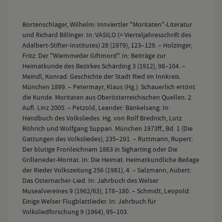
Bortenschlager, Wilhelm: Innviertler "Moritaten"-Literatur
und Richard Billinger. In: VASILO (= Vierteljahresschrift des
Adalbert-Stifter-Institutes) 28 (1979), 123–129. – Holzinger,
Fritz: Der "Wiemmeder Giftmord". In: Beiträge zur
Heimatkunde des Bezirkes Schärding 3 (1912), 98–104. –
Meindl, Konrad: Geschichte der Stadt Ried im Innkreis.
München 1899. – Petermayr, Klaus (Hg.): Schauerlich ertönt
die Kunde. Moritaten aus Oberösterreichischen Quellen. 2.
Aufl. Linz 2005. – Petzold, Leander: Bänkelsang. In:
Handbuch des Volksliedes. Hg. von Rolf Brednich, Lutz
Röhrich und Wolfgang Suppan. München 1973ff., Bd. 1 (Die
Gattungen des Volksliedes), 235–291. – Ruttmann, Rupert:
Der blutige Fronleichnam 1863 in Sigharting oder Die
Grilleneder-Moritat. In: Die Heimat. Heimatkundliche Beilage
der Rieder Volkszeitung 256 (1981), 4. – Salzmann, Aubert:
Das Osternacher-Lied. In: Jahrbuch des Welser
Musealvereines 9 (1962/63), 178–180. – Schmidt, Leopold:
Einige Welser Flugblattlieder. In: Jahrbuch für
Volksliedforschung 9 (1964), 95–103.