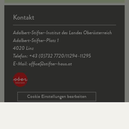
Kontakt
Adalbert-Stifter-Institut des Landes Oberösterreich
Adalbert-Stifter-Platz 1
4020 Linz
Telefon: +43 (0)732 7720/11294–11295
E-Mail:
office
@
stifter-haus.at
Cookie Einstellungen bearbeiten
Service
Kontaktformular