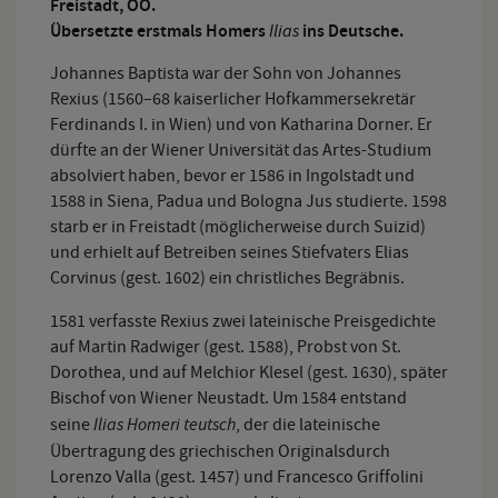
Freistadt, OÖ.
Übersetzte erstmals Homers
Ilias
ins Deutsche.
Johannes Baptista war der Sohn von Johannes
Rexius (1560–68 kaiserlicher Hofkammersekretär
Ferdinands I. in Wien) und von Katharina Dorner. Er
dürfte an der Wiener Universität das Artes-Studium
absolviert haben, bevor er 1586 in Ingolstadt und
1588 in Siena, Padua und Bologna Jus studierte. 1598
starb er in Freistadt (möglicherweise durch Suizid)
und erhielt auf Betreiben seines Stiefvaters Elias
Corvinus (gest. 1602) ein christliches Begräbnis.
1581 verfasste Rexius zwei lateinische Preisgedichte
auf Martin Radwiger (gest. 1588), Probst von St.
Dorothea, und auf Melchior Klesel (gest. 1630), später
Bischof von Wiener Neustadt. Um 1584 entstand
Ilias Homeri teutsch
seine
, der die lateinische
Übertragung des griechischen Originals
durch
Lorenzo Valla (gest. 1457) und Francesco Griffolini