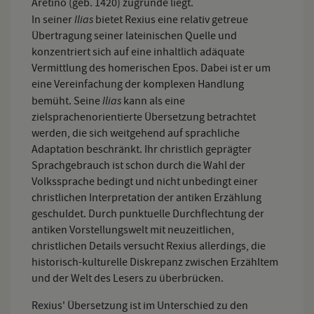
Aretino (geb. 1420) zugrunde liegt.
Ilias
In seiner
bietet Rexius eine relativ getreue
Übertragung seiner lateinischen Quelle und
konzentriert sich auf eine inhaltlich adäquate
Vermittlung des homerischen Epos. Dabei ist er um
eine Vereinfachung der komplexen Handlung
Ilias
bemüht. Seine
kann als eine
zielsprachenorientierte Übersetzung betrachtet
werden, die sich weitgehend auf sprachliche
Adaptation beschränkt. Ihr christlich geprägter
Sprachgebrauch ist schon durch die Wahl der
Volkssprache bedingt und nicht unbedingt einer
christlichen Interpretation der antiken Erzählung
geschuldet. Durch punktuelle Durchflechtung der
antiken Vorstellungswelt mit neuzeitlichen,
christlichen Details versucht Rexius allerdings, die
historisch-kulturelle Diskrepanz zwischen Erzähltem
und der Welt des Lesers zu überbrücken.
Rexius' Übersetzung ist im Unterschied zu den