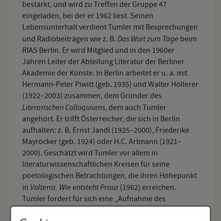
bestärkt, und wird zu Treffen der Gruppe 47
eingeladen, bei der er 1962 liest. Seinen
Lebensunterhalt verdient Tumler mit Besprechungen
Das Wort zum Tage
und Radiobeiträgen wie z. B.
beim
RIAS Berlin. Er wird Mitglied und in den 1960er
Jahren Leiter der Abteilung Literatur der Berliner
Akademie der Künste. In Berlin arbeitet er u. a. mit
Hermann-Peter Piwitt (geb. 1935) und Walter Höllerer
(1922–2003) zusammen, dem Gründer des
Literarischen Colloquiums
, dem auch Tumler
angehört. Er trifft Österreicher, die sich in Berlin
aufhalten: z. B. Ernst Jandl (1925–2000), Friederike
Mayröcker (geb. 1924) oder H.C. Artmann (1921–
2000). Geschätzt wird Tumler vor allem in
literaturwissenschaftlichen Kreisen für seine
poetologischen Betrachtungen, die ihren Höhepunkt
Volterra. Wie entsteht Prosa
in
(1962) erreichen.
Tumler fordert für sich eine „Aufnahme des
Augenblicks“ in Prosa-Texte und entwickelt lyrische