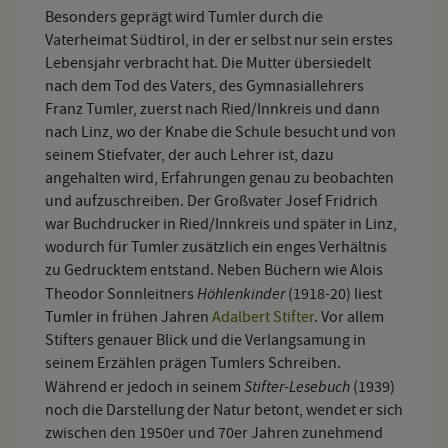
Besonders geprägt wird Tumler durch die
Vaterheimat Südtirol, in der er selbst nur sein erstes
Lebensjahr verbracht hat. Die Mutter übersiedelt
nach dem Tod des Vaters, des Gymnasiallehrers
Franz Tumler, zuerst nach Ried/Innkreis und dann
nach Linz, wo der Knabe die Schule besucht und von
seinem Stiefvater, der auch Lehrer ist, dazu
angehalten wird, Erfahrungen genau zu beobachten
und aufzuschreiben. Der Großvater Josef Fridrich
war Buchdrucker in Ried/Innkreis und später in Linz,
wodurch für Tumler zusätzlich ein enges Verhältnis
zu Gedrucktem entstand. Neben Büchern wie Alois
Höhlenkinder
Theodor Sonnleitners
(1918-20) liest
Tumler in frühen Jahren
Adalbert Stifter
. Vor allem
Stifters genauer Blick und die Verlangsamung in
seinem Erzählen prägen Tumlers Schreiben.
Stifter-Lesebuch
Während er jedoch in seinem
(1939)
noch die Darstellung der Natur betont, wendet er sich
zwischen den 1950er und 70er Jahren zunehmend