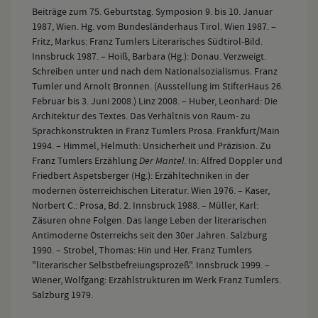
Beiträge zum 75. Geburtstag. Symposion 9. bis 10. Januar
1987, Wien. Hg. vom Bundesländerhaus Tirol. Wien 1987. –
Fritz, Markus: Franz Tumlers Literarisches Südtirol-Bild.
Innsbruck 1987. – Hoiß, Barbara (Hg.): Donau. Verzweigt.
Schreiben unter und nach dem Nationalsozialismus. Franz
Tumler und Arnolt Bronnen. (Ausstellung im StifterHaus 26.
Februar bis 3. Juni 2008.) Linz 2008. – Huber, Leonhard: Die
Architektur des Textes. Das Verhältnis von Raum- zu
Sprachkonstrukten in Franz Tumlers Prosa. Frankfurt/Main
1994. – Himmel, Helmuth: Unsicherheit und Präzision. Zu
Franz Tumlers Erzählung
Der Mantel
. In: Alfred Doppler und
Friedbert Aspetsberger (Hg.): Erzähltechniken in der
modernen österreichischen Literatur. Wien 1976. – Kaser,
Norbert C.: Prosa, Bd. 2. Innsbruck 1988. – Müller, Karl:
Zäsuren ohne Folgen. Das lange Leben der literarischen
Antimoderne Österreichs seit den 30er Jahren. Salzburg
1990. – Strobel, Thomas: Hin und Her. Franz Tumlers
"literarischer Selbstbefreiungsprozeß". Innsbruck 1999. –
Wiener, Wolfgang: Erzählstrukturen im Werk Franz Tumlers.
Salzburg 1979.