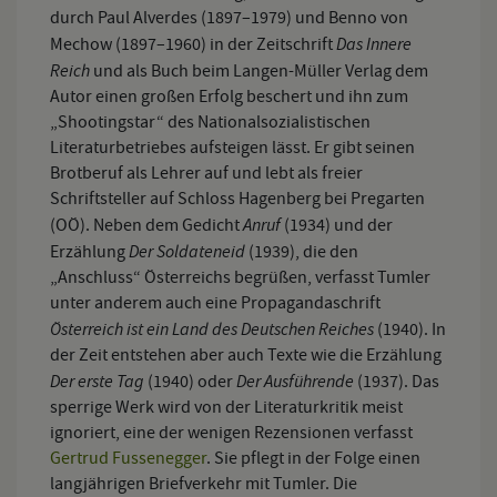
durch Paul Alverdes (1897–1979) und Benno von
Das Innere
Mechow (1897–1960) in der Zeitschrift
Reich
und als Buch beim Langen-Müller Verlag dem
Autor einen großen Erfolg beschert und ihn zum
„Shootingstar“ des Nationalsozialistischen
Literaturbetriebes aufsteigen lässt. Er gibt seinen
Brotberuf als Lehrer auf und lebt als freier
Schriftsteller auf Schloss Hagenberg bei Pregarten
Anruf
(OÖ). Neben dem Gedicht
(1934) und der
Der Soldateneid
Erzählung
(1939), die den
„Anschluss“ Österreichs begrüßen, verfasst Tumler
unter anderem auch eine Propagandaschrift
Österreich ist ein Land des Deutschen Reiches
(1940). In
der Zeit entstehen aber auch Texte wie die Erzählung
Der erste Tag
Der Ausführende
(1940) oder
(1937). Das
sperrige Werk wird von der Literaturkritik meist
ignoriert, eine der wenigen Rezensionen verfasst
Gertrud Fussenegger
. Sie pflegt in der Folge einen
langjährigen Briefverkehr mit Tumler. Die