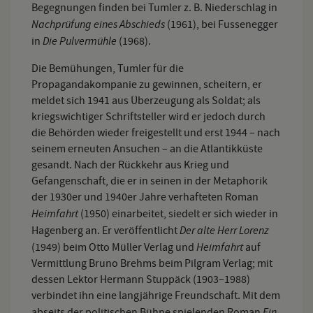
Begegnungen finden bei Tumler z. B. Niederschlag in
Nachprüfung eines Abschieds
(1961), bei Fussenegger
Die Pulvermühle
in
(1968).
Die Bemühungen, Tumler für die
Propagandakompanie zu gewinnen, scheitern, er
meldet sich 1941 aus Überzeugung als Soldat; als
kriegswichtiger Schriftsteller wird er jedoch durch
die Behörden wieder freigestellt und erst 1944 – nach
seinem erneuten Ansuchen – an die Atlantikküste
gesandt. Nach der Rückkehr aus Krieg und
Gefangenschaft, die er in seinen in der Metaphorik
der 1930er und 1940er Jahre verhafteten Roman
Heimfahrt
(1950) einarbeitet, siedelt er sich wieder in
Der alte Herr Lorenz
Hagenberg an. Er veröffentlicht
Heimfahrt
(1949) beim Otto Müller Verlag und
auf
Vermittlung Bruno Brehms beim Pilgram Verlag; mit
dessen Lektor Hermann Stuppäck (1903–1988)
verbindet ihn eine langjährige Freundschaft. Mit dem
Ein
abseits der politischen Bühne spielenden Roman