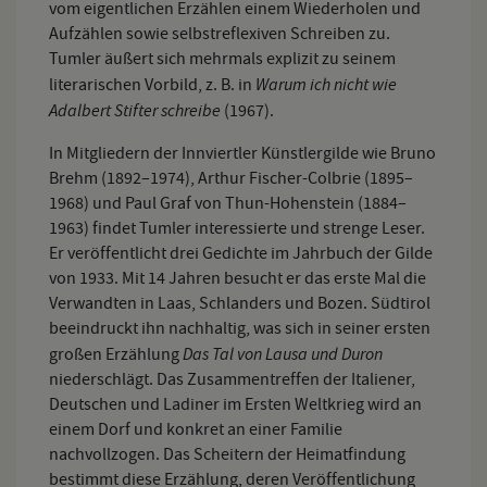
vom eigentlichen Erzählen einem Wiederholen und
Aufzählen sowie selbstreflexiven Schreiben zu.
Tumler äußert sich mehrmals explizit zu seinem
Warum ich nicht wie
literarischen Vorbild, z. B. in
Adalbert Stifter schreibe
(1967).
In Mitgliedern der Innviertler Künstlergilde wie Bruno
Brehm (1892–1974), Arthur Fischer-Colbrie (1895–
1968) und Paul Graf von Thun-Hohenstein (1884–
1963) findet Tumler interessierte und strenge Leser.
Er veröffentlicht drei Gedichte im Jahrbuch der Gilde
von 1933. Mit 14 Jahren besucht er das erste Mal die
Verwandten in Laas, Schlanders und Bozen. Südtirol
beeindruckt ihn nachhaltig, was sich in seiner ersten
Das Tal von Lausa und Duron
großen Erzählung
niederschlägt. Das Zusammentreffen der Italiener,
Deutschen und Ladiner im Ersten Weltkrieg wird an
einem Dorf und konkret an einer Familie
nachvollzogen. Das Scheitern der Heimatfindung
bestimmt diese Erzählung, deren Veröffentlichung