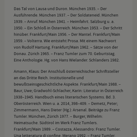
Das Tal von Lausa und Duron. München 1935. – Der
Ausführende. München 1937. – Der Soldateneid. München
1939. – Anruf. München 1941. – Heimfahrt. Salzburg u. a.
1950. – Ein Schloß in Österreich. München 1953. – Der Schritt
hinüber. Frankfurt/Main 1956. – Der Mantel. Frankfurt/Main
1959. – Volterra. Wie entsteht Prosa. Mit einem Nachwort
von Rudolf Hartung. Frankfurt/Main 1962. – Sätze von der
Donau. Zürich 1965. – Franz Tumler zum 70. Geburtstag.
Eine Anthologie. Hg. von Hans Wielander. Schlanders 1982.
Amann, Klaus: Der Anschluß österreichischer Schriftsteller
an das Dritte Reich. Institutionelle und
bewußtseinsgeschichtliche Aspekte. Frankfurt/Main 1988. –
Baur, Uwe; Gradwohl-Schlacher, Karin: Literatur in Österreich
1938–1945. Handbuch eines literarischen Systems. Bd. 3.
Oberösterreich. Wien u. a. 2014, 398–409. – Demetz, Peter;
Zimmermann, Hans Dieter (Hg.): Arsenal. Beiträge zu Franz
Tumler. München, Zürich 1977. – Burger, Wilhelm:
Heimatsuche. Südtirol im Werk Franz Tumlers.
Frankfurt/Main 1989. – Costazza, Alessandro: Franz Tumler.
Una letteratura di confine. Merano 1992. – Franz Tumler.