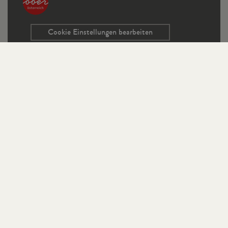
Cookie Einstellungen bearbeiten
Service
Kontaktformular
Ausschreibungen
Programmrichtlinien
Sitemap
Links
Impressum
Datenschutz
StifterHaus auf Instagram
Publikationen auf Instagram
StifterHaus auf Facebook