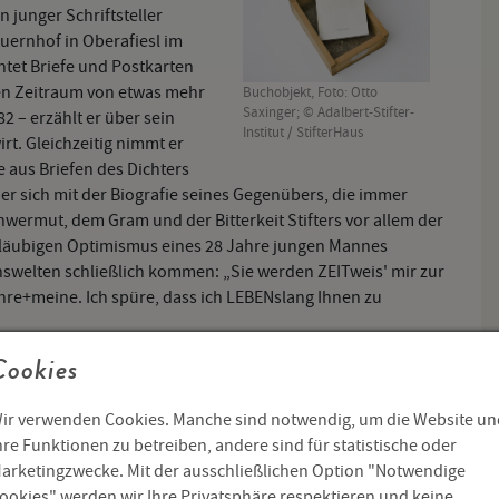
 junger Schriftsteller
uernhof in Oberafiesl im
htet Briefe und Postkarten
en Zeitraum von etwas mehr
Buchobjekt, Foto: Otto
Saxinger; © Adalbert-Stifter-
2 – erzählt er über sein
Institut / StifterHaus
rt. Gleichzeitig nimmt er
e aus Briefen des Dichters
 er sich mit der Biografie seines Gegenübers, die immer
hwermut, dem Gram und der Bitterkeit Stifters vor allem der
gläubigen Optimismus eines 28 Jahre jungen Mannes
nswelten schließlich kommen: „Sie werden ZEITweis' mir zur
 Ihre+meine. Ich spüre, dass ich LEBENslang Ihnen zu
Cookies
ig mit der Vergangenheit konfrontiert. Hier werden beide
ührt. Der letzte Brief vom 26. Jänner 1982, jenem Tag, an
 den Hals schnitt und zwei Tage darauf an den Folgen des
ir verwenden Cookies. Manche sind notwendig, um die Website un
ie vorsichtig geben Sie acht schauen Sie darauf nichts
hre Funktionen zu betreiben, andere sind für statistische oder
 um sich bleiben Sie liegen halten Sie haus mit den Kräften
arketingzwecke. Mit der ausschließlichen Option "Notwendige
u keinem Blatt Papier befolgen Sie ärztlichen Rat zu keiner
ookies" werden wir Ihre Privatsphäre respektieren und keine