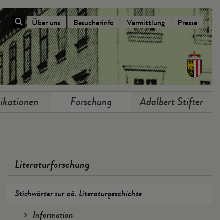
Über uns
Besucherinfo
Vermittlung
Presse
Navigation Über das Stifterhaus
ikationen
Forschung
Adalbert Stifter
Literaturforschung
Stichwörter zur oö. Literaturgeschichte
Information