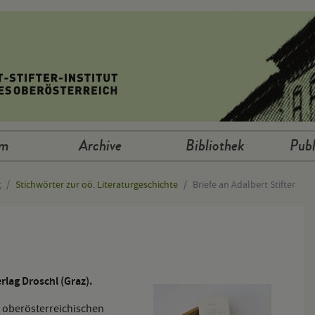
um
Archive
Bibliothek
Publ
g
Stichwörter zur oö. Literaturgeschichte
Briefe an Adalbert Stifter
lag Droschl (Graz).
 oberösterreichischen