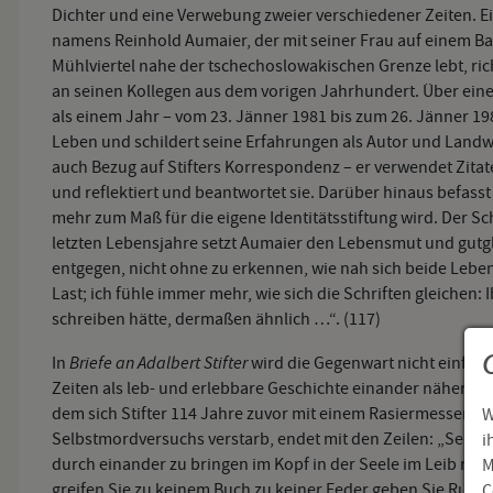
Dichter und eine Verwebung zweier verschiedener Zeiten. Ein
namens Reinhold Aumaier, der mit seiner Frau auf einem Ba
Mühlviertel nahe der tschechoslowakischen Grenze lebt, ric
an seinen Kollegen aus dem vorigen Jahrhundert. Über ein
als einem Jahr – vom 23. Jänner 1981 bis zum 26. Jänner 198
Leben und schildert seine Erfahrungen als Autor und Landwi
auch Bezug auf Stifters Korrespondenz – er verwendet Zitat
und reflektiert und beantwortet sie. Darüber hinaus befasst
mehr zum Maß für die eigene Identitätsstiftung wird. Der Sc
letzten Lebensjahre setzt Aumaier den Lebensmut und gut
entgegen, nicht ohne zu erkennen, wie nah sich beide Lebe
Last; ich fühle immer mehr, wie sich die Schriften gleichen:
schreiben hätte, dermaßen ähnlich …“. (117)
Briefe an Adalbert Stifter
In
wird die Gegenwart nicht einfält
Zeiten als leb- und erlebbare Geschichte einander näher gef
dem sich Stifter 114 Jahre zuvor mit einem Rasiermesser in
W
Selbstmordversuchs verstarb, endet mit den Zeilen: „Seien S
i
durch einander zu bringen im Kopf in der Seele im Leib rund
M
greifen Sie zu keinem Buch zu keiner Feder geben Sie Ruhe z
C