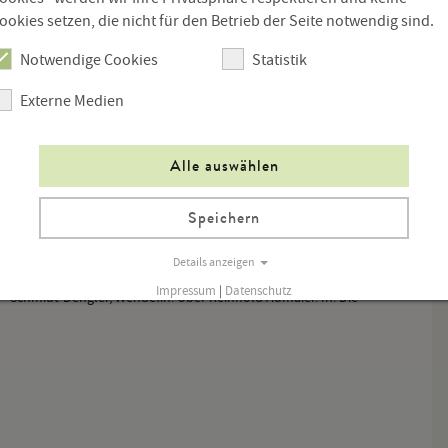
nem Rasier …“ (139).
ookies setzen, die nicht für den Betrieb der Seite notwendig sind.
en, aber sicherlich zu den lesenswertesten Büchern über
Notwendige Cookies
Statistik
s bis hinein in den privatesten Raum.
Externe Medien
Alle auswählen
Speichern
Details anzeigen
Impressum
|
Datenschutz
 – Schmidt-Dengler, Wendelin: Über Reinhold Aumaier. In: Die