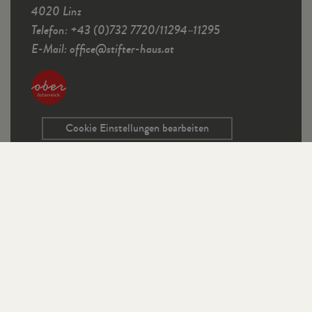
4020 Linz
Telefon: +43 (0)732 7720/11294–11295
E-Mail:
office
@
stifter-haus.at
Cookie Einstellungen bearbeiten
Service
Kontaktformular
Ausschreibungen
Programmrichtlinien
Sitemap
Links
Impressum
Datenschutz