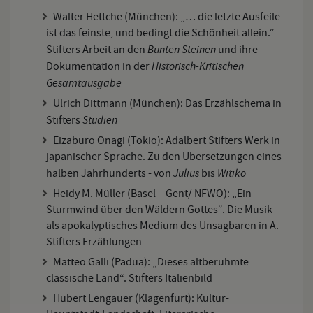
Walter Hettche (München): „… die letzte Ausfeile
ist das feinste, und bedingt die Schönheit allein.“
Bunten Steinen
Stifters Arbeit an den
und ihre
Historisch-Kritischen
Dokumentation in der
Gesamtausgabe
Ulrich Dittmann (München): Das Erzählschema in
Studien
Stifters
Eizaburo Onagi (Tokio): Adalbert Stifters Werk in
japanischer Sprache. Zu den Übersetzungen eines
Julius
Witiko
halben Jahrhunderts - von
bis
Heidy M. Müller (Basel – Gent/ NFWO): „Ein
Sturmwind über den Wäldern Gottes“. Die Musik
als apokalyptisches Medium des Unsagbaren in A.
Stifters Erzählungen
Matteo Galli (Padua): „Dieses altberühmte
classische Land“. Stifters Italienbild
Hubert Lengauer (Klagenfurt): Kultur-