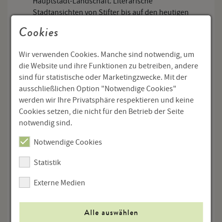
Hauptstadt-Landschaft. Literarische
Stadtansichten von Stifter bis auf den heutigen
Tag
Cookies
Arthur Brande (Berlin): „Den Wald zu reinerer
Anmut führen“. Die Aktualität Stifters aus
Wir verwenden Cookies. Manche sind notwendig, um
landschaftsökologischer Sicht
die Website und ihre Funktionen zu betreiben, andere
Roland Duhamel (Antwerpen): Natur und Kunst.
sind für statistische oder Marketingzwecke. Mit der
Zum didaktischen Konzept von Stifters
ausschließlichen Option "Notwendige Cookies"
Nachsommer
werden wir Ihre Privatsphäre respektieren und keine
Cookies setzen, die nicht für den Betrieb der Seite
Brigid Haines (Swansea): Dialog und
notwendig sind.
Der Nachsommer
Erzählstruktur in Stifters
Horst Albert Glaser (Essen): Auf Witikos Spuren.
Notwendige Cookies
Stifters Schlachtenschilderungen
Statistik
Wolfgang Wiesmüller (Innsbruck): „Wann
werden Völker Völker sein?“ Zeitgemäße und
Externe Medien
unzeitgemäße Betrachtungen Adalbert Stifters zur
Lage Europas
Alle auswählen
Literaturverzeichnis