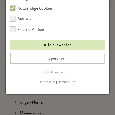
Notwendige Cookies
Dialekte in OÖ.
Statistik
Sprachatlas
Externe Medien
Höratlanten
Alle auswählen
Sprachvariation
Namenforschung
Speichern
Familiennamen
Details anzeigen
Quellen
Impressum
|
Datenschutz
Methoden
-inger-Namen
Namenkarten