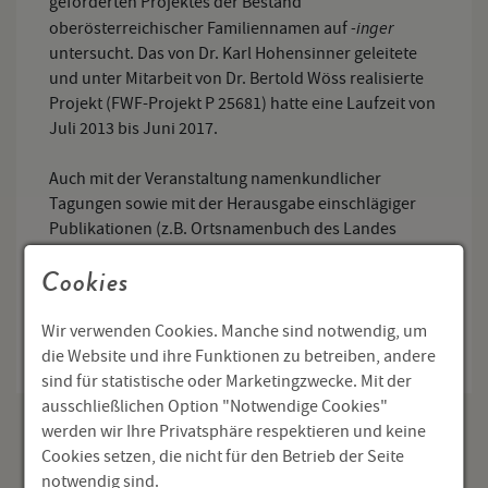
geförderten Projektes der Bestand
-inger
oberösterreichischer Familiennamen auf
untersucht. Das von Dr. Karl Hohensinner geleitete
und unter Mitarbeit von Dr. Bertold Wöss realisierte
Projekt (FWF-Projekt P 25681) hatte eine Laufzeit von
Juli 2013 bis Juni 2017.
Auch mit der Veranstaltung namenkundlicher
Tagungen sowie mit der Herausgabe einschlägiger
Publikationen (z.B. Ortsnamenbuch des Landes
-inger
Oberösterreich; Atlas der Familiennamen auf
Cookies
in Oberösterreich) wird wissenschaftliche
Namenforschung am Adalbert-Stifter-Institut
betrieben und gefördert.
Wir verwenden Cookies. Manche sind notwendig, um
die Website und ihre Funktionen zu betreiben, andere
sind für statistische oder Marketingzwecke. Mit der
ausschließlichen Option "Notwendige Cookies"
werden wir Ihre Privatsphäre respektieren und keine
Cookies setzen, die nicht für den Betrieb der Seite
Sprachforschung
notwendig sind.