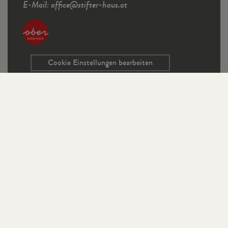
E-Mail:
office
@
stifter-haus.at
Cookie Einstellungen bearbeiten
Service
Kontaktformular
Ausschreibungen
Programmrichtlinien
Sitemap
Links
Impressum
Datenschutz
StifterHaus auf Instagram