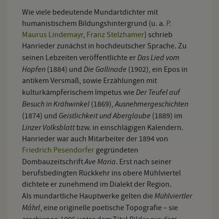
Wie viele bedeutende Mundartdichter mit
humanistischem Bildungshintergrund (u. a.
P.
Maurus Lindemayr
,
Franz Stelzhamer
) schrieb
Hanrieder zunächst in hochdeutscher Sprache. Zu
Das Lied vom
seinen Lebzeiten veröffentlichte er
Hopfen
Die Gallinade
(1884) und
(1902), ein Epos in
antikem Versmaß, sowie Erzählungen mit
Der Teufel auf
kulturkämpferischem Impetus wie
Besuch in Krähwinkel
Ausnehmergeschichten
(1869),
Geistlichkeit und Aberglaube
(1874) und
(1889) im
Linzer Volksblatt
bzw. in einschlägigen Kalendern.
Hanrieder war auch Mitarbeiter der 1894 von
Friedrich Pesendorfer
gegründeten
Ave Maria
Dombauzeitschrift
. Erst nach seiner
berufsbedingten Rückkehr ins obere Mühlviertel
dichtete er zunehmend im Dialekt der Region.
Mühlviertler
Als mundartliche Hauptwerke gelten die
Máhrl
, eine originelle poetische Topografie – sie