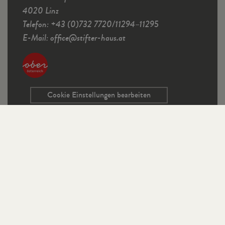
4020 Linz
Telefon: +43 (0)732 7720/11294–11295
E-Mail:
office
@
stifter-haus.at
Cookie Einstellungen bearbeiten
Service
Kontaktformular
Ausschreibungen
Programmrichtlinien
Sitemap
Links
Impressum
Datenschutz