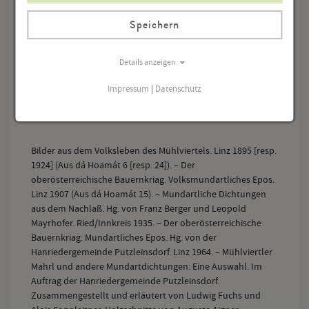
Bründl
(1893).
Speichern
Silvia Bengesser
Details anzeigen
Impressum
|
Datenschutz
Bilder aus dem Volksleben des Mühlviertels. Linz 1895 [resp.
1924] (Aus dá Hoamát 6 [resp. 24]). – Der
oberösterreichische Bauernkriag. Volksmundartliches Epos.
Linz 1907 (Aus dá Hoamát 15). – Mundartliche Dichtungen
aus dem Nachlaß. Hg. von Franz Berger und Leopold
Mayrhofer. Ried/Innkreis 1935. – Der oberösterreichische
Bauernkriag: Mundartliches Epos. Hg. von der
Hanriedergemeinde Putzleinsdorf. Linz 1964. – Mühlviertler
Mahrl und andere Mundartdichtungen: Eine Auswahl. Im
Auftrag der Hanriedergemeinde Putzleinsdorf.
Zusammengestellt und erläutert von Ludwig Fuchs und