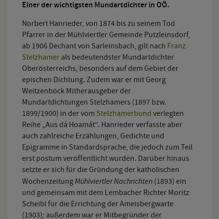
Einer der wichtigsten Mundartdichter in OÖ.
Norbert Hanrieder, von 1874 bis zu seinem Tod
Pfarrer in der Mühlviertler Gemeinde Putzleinsdorf,
ab 1906 Dechant von Sarleinsbach, gilt nach
Franz
Stelzhamer
als bedeutendster Mundartdichter
Oberösterreichs, besonders auf dem Gebiet der
epischen Dichtung. Zudem war er mit Georg
Weitzenböck Mitherausgeber der
Mundartdichtungen Stelzhamers (1897 bzw.
1899/1900) in der vom
Stelzhamerbund
verlegten
Reihe „Aus dá Hoamát“. Hanrieder verfasste aber
auch zahlreiche Erzählungen, Gedichte und
Epigramme in Standardsprache, die jedoch zum Teil
erst postum veröffentlicht wurden. Darüber hinaus
setzte er sich für die Gründung der katholischen
Mühlviertler Nachrichten
Wochenzeitung
(1893) ein
und gemeinsam mit dem Lembacher Richter Moritz
Scheibl für die Errichtung der Ameisbergwarte
(1903); außerdem war er Mitbegründer der