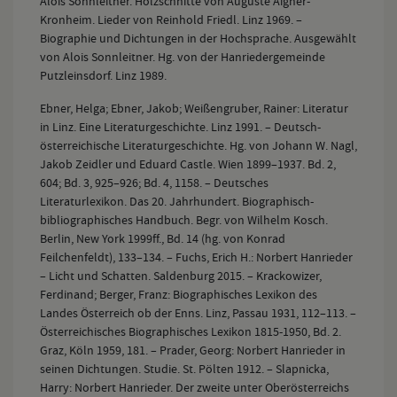
Alois Sonnleitner. Holzschnitte von Auguste Aigner-
Kronheim. Lieder von Reinhold Friedl. Linz 1969. –
Biographie und Dichtungen in der Hochsprache. Ausgewählt
von Alois Sonnleitner. Hg. von der Hanriedergemeinde
Putzleinsdorf. Linz 1989.
Ebner, Helga; Ebner, Jakob; Weißengruber, Rainer: Literatur
in Linz. Eine Literaturgeschichte. Linz 1991. – Deutsch-
österreichische Literaturgeschichte. Hg. von Johann W. Nagl,
Jakob Zeidler und Eduard Castle. Wien 1899–1937. Bd. 2,
604; Bd. 3, 925–926; Bd. 4, 1158. – Deutsches
Literaturlexikon. Das 20. Jahrhundert. Biographisch-
bibliographisches Handbuch. Begr. von Wilhelm Kosch.
Berlin, New York 1999ff., Bd. 14 (hg. von Konrad
Feilchenfeldt), 133–134. – Fuchs, Erich H.: Norbert Hanrieder
– Licht und Schatten. Saldenburg 2015. – Krackowizer,
Ferdinand; Berger, Franz: Biographisches Lexikon des
Landes Österreich ob der Enns. Linz, Passau 1931, 112–113. –
Österreichisches Biographisches Lexikon 1815-1950, Bd. 2.
Graz, Köln 1959, 181. – Prader, Georg: Norbert Hanrieder in
seinen Dichtungen. Studie. St. Pölten 1912. – Slapnicka,
Harry: Norbert Hanrieder. Der zweite unter Oberösterreichs