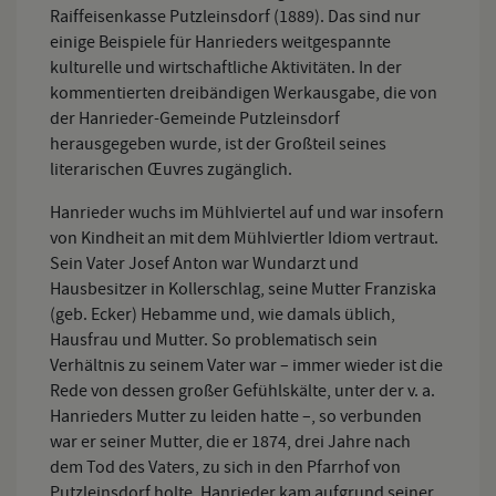
Raiffeisenkasse Putzleinsdorf (1889). Das sind nur
einige Beispiele für Hanrieders weitgespannte
kulturelle und wirtschaftliche Aktivitäten. In der
kommentierten dreibändigen Werkausgabe, die von
der Hanrieder-Gemeinde Putzleinsdorf
herausgegeben wurde, ist der Großteil seines
literarischen Œuvres zugänglich.
Hanrieder wuchs im Mühlviertel auf und war insofern
von Kindheit an mit dem Mühlviertler Idiom vertraut.
Sein Vater Josef Anton war Wundarzt und
Hausbesitzer in Kollerschlag, seine Mutter Franziska
(geb. Ecker) Hebamme und, wie damals üblich,
Hausfrau und Mutter. So problematisch sein
Verhältnis zu seinem Vater war – immer wieder ist die
Rede von dessen großer Gefühlskälte, unter der v. a.
Hanrieders Mutter zu leiden hatte –, so verbunden
war er seiner Mutter, die er 1874, drei Jahre nach
dem Tod des Vaters, zu sich in den Pfarrhof von
Putzleinsdorf holte. Hanrieder kam aufgrund seiner