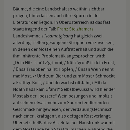
Bäume, die eine Landschaft so weithin sichtbar
prägen, hinterlassen auch ihre Spuren in der
Literatur der Region. In Oberösterreich ist das fast
staatstragend der Fall:
Franz Stelzhamers
s'Hoamatg'sang
Landeshymne
hat gleich zwei,
allerdings selten gesungene Strophen vorzuweisen,
in denen der Most einen Auftritt erhält und auch die
ihm inhärente Problematik angesprochen wird:
„Dein Hitz is nöt z'grimmi, / Nöt z'groaß is dein Frost,
/ Ünsa Traubben haißt: Hopfen, / Ünsan Wein nennt
ma: Most. // Und zum Bier und zum Most / Schmöckt
a kräftige Kost, / Und dö wachst oli Jahr, / Mit da
Noath hads kain Gfahr!“ Selbstbewusst wird hier der
Most als der „bessere“ Wein besungen und implizit
auf seinen etwas mehr zum Sauren tendierenden
Geschmack hingewiesen, der verdauungstechnisch
nach einer „kräftigen“, also deftigen Kost verlangt.
Übersetzt heißt das: Als einfacher Haustrunk war mit
dem Most lange kein Staat zu machen, während die