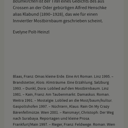
Baumkirchen
ist der Titel eines Gedichts des aus
Crossen an der Oder gebürtigen Alfred Henschke
alias Klabund (1890–1928), das wie für einen
Innviertler Mostbirnbaum geschrieben scheint.
Evelyne Polt-Heinzl
Blaas, Franz: Omas kleine Erde. Eine Art Roman. Linz 1995. –
Brandstetter, Alois: Almträume. Eine Erzählung. Salzburg
1993. – Dunkl, Dora: Loblied auf den Mostbirnbaum. Linz
1981. – Kain, Franz: Am Taubenmarkt. Damaskus. Roman.
Weitra 1991. – Mostalgie. Loblied an die Most/baum/kultur.
Gaspoltshofen 1997. – Nüchtern, Klaus: Rain On My Crazy
Bärenfellmütze. Wien 2001. – Ransmayr, Christoph: Der Weg
nach Surabaya. Reportagen und kleine Prosa.
Frankfurt/Main 1997. – Rieger, Franz: Feldwege. Roman. Wien