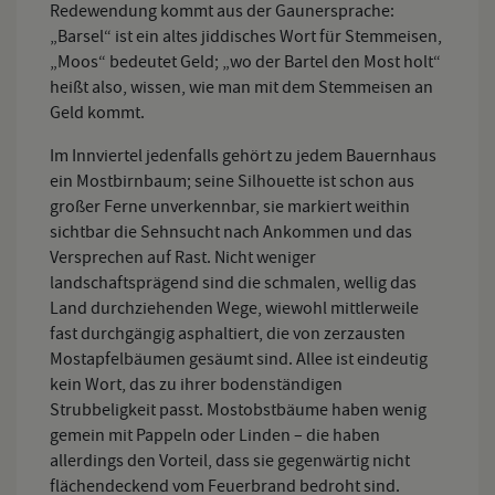
Redewendung kommt aus der Gaunersprache:
„Barsel“ ist ein altes jiddisches Wort für Stemmeisen,
„Moos“ bedeutet Geld; „wo der Bartel den Most holt“
heißt also, wissen, wie man mit dem Stemmeisen an
Geld kommt.
Im Innviertel jedenfalls gehört zu jedem Bauernhaus
ein Mostbirnbaum; seine Silhouette ist schon aus
großer Ferne unverkennbar, sie markiert weithin
sichtbar die Sehnsucht nach Ankommen und das
Versprechen auf Rast. Nicht weniger
landschaftsprägend sind die schmalen, wellig das
Land durchziehenden Wege, wiewohl mittlerweile
fast durchgängig asphaltiert, die von zerzausten
Mostapfelbäumen gesäumt sind. Allee ist eindeutig
kein Wort, das zu ihrer bodenständigen
Strubbeligkeit passt. Mostobstbäume haben wenig
gemein mit Pappeln oder Linden – die haben
allerdings den Vorteil, dass sie gegenwärtig nicht
flächendeckend vom Feuerbrand bedroht sind.