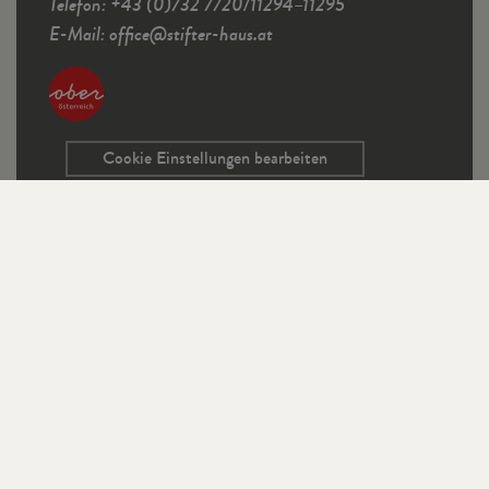
Telefon: +43 (0)732 7720/11294–11295
E-Mail:
office
@
stifter-haus.at
Cookie Einstellungen bearbeiten
Service
Kontaktformular
Ausschreibungen
Programmrichtlinien
Sitemap
Links
Impressum
Datenschutz
StifterHaus auf Instagram