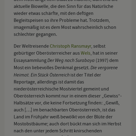
aktuelle Biowelle, die den Sinn für das Natürliche
wieder etwas schärfte, mit den deftigen
Begleitspeisen so ihre Probleme hat. Trotzdem,
imagemäßig ist es dem Most wahrscheinlich schon
schlechter gegangen.
Der Weltreisende
Christoph Ransmayr
, selbst
gebürtiger Oberösterreicher aus
Wels
, hat in seiner
Der Weg nach Surabaya
Essaysammlung
(1997) dem
Die vergorene
Most ein liebevolles Denkmal gesetzt.
Heimat. Ein Stück Österreich
ist der Titel der
Reportage, allerdings ist damit das
niederösterreichische Mostviertel gemeint und
Oberösterreich kommt nur in einem dieser „Gewiss“-
Halbsätze vor, die keine Fortsetzung finden: „Gewiß,
auch […] im benachbarten Oberösterreich, ist das
Land im Frühjahr weiß bewölkt von der Blüte der
Mostobstbäume; auch dort bückt man sich im Herbst
nach den unter jedem Schritt knirschenden