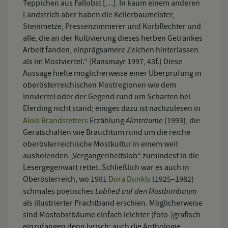
Teppichen aus Fallobst […]. In kaum einem anderen
Landstrich aber haben die Kellerbaumeister,
Steinmetze, Pressenzimmerer und Korbflechter und
alle, die an der Kultivierung dieses herben Getränkes
Arbeit fanden, einprägsamere Zeichen hinterlassen
als im Mostviertel.“ (Ransmayr 1997, 43f.) Diese
Aussage hielte möglicherweise einer Überprüfung in
oberösterreichischen Mostregionen wie dem
Innviertel oder der Gegend rund um Scharten bei
Eferding nicht stand; einiges dazu ist nachzulesen in
Almträume
Alois Brandstetters
Erzählung
(1993), die
Gerätschaften wie Brauchtum rund um die reiche
oberösterreichische Mostkultur in einem weit
ausholenden „Vergangenheitslob“ zumindest in die
Lesergegenwart rettet. Schließlich war es auch in
Oberösterreich, wo 1981
Dora Dunkls
(1925–1982)
Loblied auf den Mostbirnbaum
schmales poetisches
als illustrierter Prachtband erschien. Möglicherweise
sind Mostobstbäume einfach leichter (foto-)grafisch
einzufangen denn lyrisch; auch die Anthologie