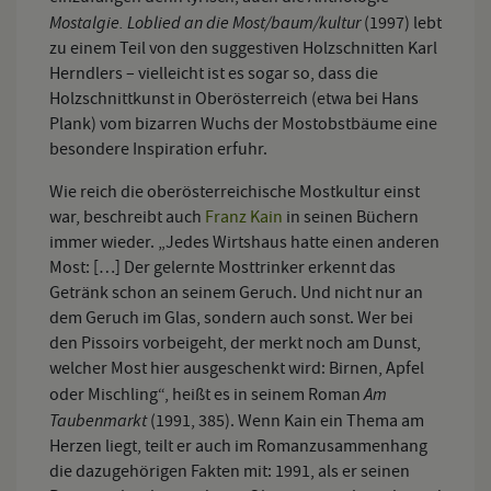
Mostalgie. Loblied an die Most/baum/kultur
(1997) lebt
zu einem Teil von den suggestiven Holzschnitten Karl
Herndlers – vielleicht ist es sogar so, dass die
Holzschnittkunst in Oberösterreich (etwa bei Hans
Plank) vom bizarren Wuchs der Mostobstbäume eine
besondere Inspiration erfuhr.
Wie reich die oberösterreichische Mostkultur einst
war, beschreibt auch
Franz Kain
in seinen Büchern
immer wieder. „Jedes Wirtshaus hatte einen anderen
Most: […] Der gelernte Mosttrinker erkennt das
Getränk schon an seinem Geruch. Und nicht nur an
dem Geruch im Glas, sondern auch sonst. Wer bei
den Pissoirs vorbeigeht, der merkt noch am Dunst,
welcher Most hier ausgeschenkt wird: Birnen, Apfel
Am
oder Mischling“, heißt es in seinem Roman
Taubenmarkt
(1991, 385). Wenn Kain ein Thema am
Herzen liegt, teilt er auch im Romanzusammenhang
die dazugehörigen Fakten mit: 1991, als er seinen