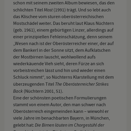
schon mit seinem zweiten Album bewiesen, das den
Most
schlichten Titel
(1991) trägt. Und so lebt auch
das Klischee vom sturen oberösterreichischen
Mostschädel weiter. Das beruht laut Klaus Nüchtern
(geb. 1961), einem gebürtigen Linzer, allerdings auf
einer prinzipiellen Fehleinschätzung, denn seinem
„Wesen nach ist der Oberösterreicher einer, der auf
dem Bankerl in der Sonne sitzt, dem Aufklatschen
der Mostbirnen lauscht, wohlwollend aufs
wiederkäuende Vieh sieht, deren Fürze an sich
vorbeistreichen lässt und hin und wieder einen
Schluck nimmt“, so Nüchterns Klarstellung mit dem
The Oberösterreicher Strikes
überzeugenden Titel
Back
(Nüchtern 2001, 51).
Eine der schönsten poetischen Formulierungen
stammt von einem Autor, den man schwer nach
Oberösterreich eingemeinden kann – wiewohl er
viele Jahre im benachbarten Bayern, in München,
Die Birnen läuten im Chorgestühl der
gelebt hat: