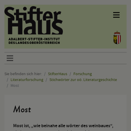
Sprunglinks
Sie befinden sich hier:
StifterHaus
Forschung
Literaturforschung
Stichwörter zur oö. Literaturgeschichte
Most
Hauptinhalt
Most
Most ist, „wie beinahe alle wörter des weinbaues“,