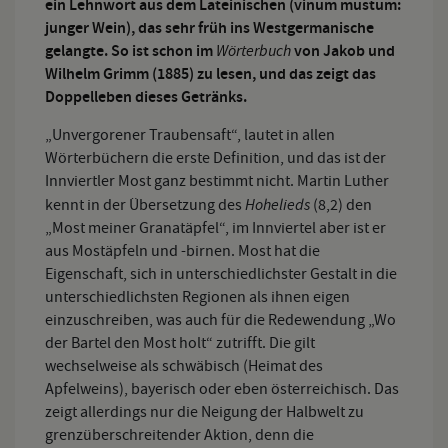
ein Lehnwort aus dem Lateinischen (vinum mustum:
junger Wein), das sehr früh ins Westgermanische
gelangte. So ist schon im
Wörterbuch
von Jakob und
Wilhelm Grimm (1885) zu lesen, und das zeigt das
Doppelleben dieses Getränks.
„Unvergorener Traubensaft“, lautet in allen
Wörterbüchern die erste Definition, und das ist der
Innviertler Most ganz bestimmt nicht. Martin Luther
Hohelieds
kennt in der Übersetzung des
(8,2) den
„Most meiner Granatäpfel“, im Innviertel aber ist er
aus Mostäpfeln und -birnen. Most hat die
Eigenschaft, sich in unterschiedlichster Gestalt in die
unterschiedlichsten Regionen als ihnen eigen
einzuschreiben, was auch für die Redewendung „Wo
der Bartel den Most holt“ zutrifft. Die gilt
wechselweise als schwäbisch (Heimat des
Apfelweins), bayerisch oder eben österreichisch. Das
zeigt allerdings nur die Neigung der Halbwelt zu
grenzüberschreitender Aktion, denn die