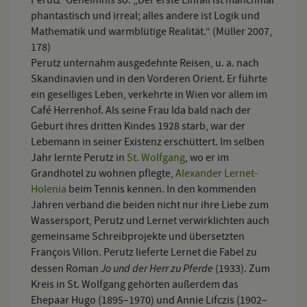
phantastisch und irreal; alles andere ist Logik und
Mathematik und warmblütige Realität.“ (Müller 2007,
178)
Perutz unternahm ausgedehnte Reisen, u. a. nach
Skandinavien und in den Vorderen Orient. Er führte
ein geselliges Leben, verkehrte in Wien vor allem im
Café Herrenhof. Als seine Frau Ida bald nach der
Geburt ihres dritten Kindes 1928 starb, war der
Lebemann in seiner Existenz erschüttert. Im selben
Jahr lernte Perutz in
St. Wolfgang
, wo er im
Grandhotel zu wohnen pflegte,
Alexander Lernet-
Holenia
beim Tennis kennen. In den kommenden
Jahren verband die beiden nicht nur ihre Liebe zum
Wassersport, Perutz und Lernet verwirklichten auch
gemeinsame Schreibprojekte und übersetzten
François Villon. Perutz lieferte Lernet die Fabel zu
Jo und der Herr zu Pferde
dessen Roman
(1933). Zum
Kreis in St. Wolfgang gehörten außerdem das
Ehepaar Hugo (1895–1970) und Annie Lifczis (1902–