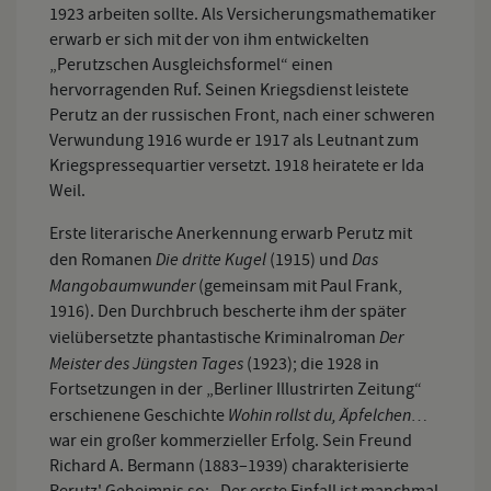
1923 arbeiten sollte. Als Versicherungsmathematiker
erwarb er sich mit der von ihm entwickelten
„Perutzschen Ausgleichsformel“ einen
hervorragenden Ruf. Seinen Kriegsdienst leistete
Perutz an der russischen Front, nach einer schweren
Verwundung 1916 wurde er 1917 als Leutnant zum
Kriegspressequartier versetzt. 1918 heiratete er Ida
Weil.
Erste literarische Anerkennung erwarb Perutz mit
Die dritte Kugel
Das
den Romanen
(1915) und
Mangobaumwunder
(gemeinsam mit Paul Frank,
1916). Den Durchbruch bescherte ihm der später
Der
vielübersetzte phantastische Kriminalroman
Meister des Jüngsten Tages
(1923); die 1928 in
Fortsetzungen in der „Berliner Illustrirten Zeitung“
Wohin rollst du, Äpfelchen…
erschienene Geschichte
war ein großer kommerzieller Erfolg. Sein Freund
Richard A. Bermann (1883–1939) charakterisierte
Perutz' Geheimnis so: „Der erste Einfall ist manchmal