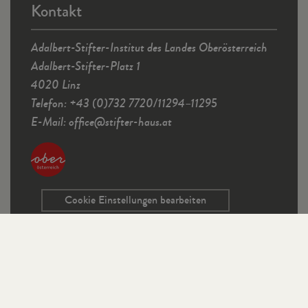
Kontakt
Adalbert-Stifter-Institut des Landes Oberösterreich
Adalbert-Stifter-Platz 1
4020 Linz
Telefon: +43 (0)732 7720/11294–11295
E-Mail:
office
@
stifter-haus.at
Cookie Einstellungen bearbeiten
Service
Kontaktformular
Ausschreibungen
Programmrichtlinien