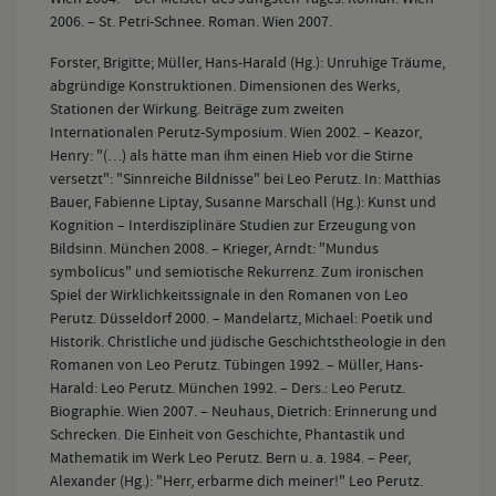
2006. – St. Petri-Schnee. Roman. Wien 2007.
Forster, Brigitte; Müller, Hans-Harald (Hg.): Unruhige Träume,
abgründige Konstruktionen. Dimensionen des Werks,
Stationen der Wirkung. Beiträge zum zweiten
Internationalen Perutz-Symposium. Wien 2002. – Keazor,
Henry: "(…) als hätte man ihm einen Hieb vor die Stirne
versetzt": "Sinnreiche Bildnisse" bei Leo Perutz. In: Matthias
Bauer, Fabienne Liptay, Susanne Marschall (Hg.): Kunst und
Kognition – Interdisziplinäre Studien zur Erzeugung von
Bildsinn. München 2008. – Krieger, Arndt: "Mundus
symbolicus" und semiotische Rekurrenz. Zum ironischen
Spiel der Wirklichkeitssignale in den Romanen von Leo
Perutz. Düsseldorf 2000. – Mandelartz, Michael: Poetik und
Historik. Christliche und jüdische Geschichtstheologie in den
Romanen von Leo Perutz. Tübingen 1992. – Müller, Hans-
Harald: Leo Perutz. München 1992. – Ders.: Leo Perutz.
Biographie. Wien 2007. – Neuhaus, Dietrich: Erinnerung und
Schrecken. Die Einheit von Geschichte, Phantastik und
Mathematik im Werk Leo Perutz. Bern u. a. 1984. – Peer,
Alexander (Hg.): "Herr, erbarme dich meiner!" Leo Perutz.