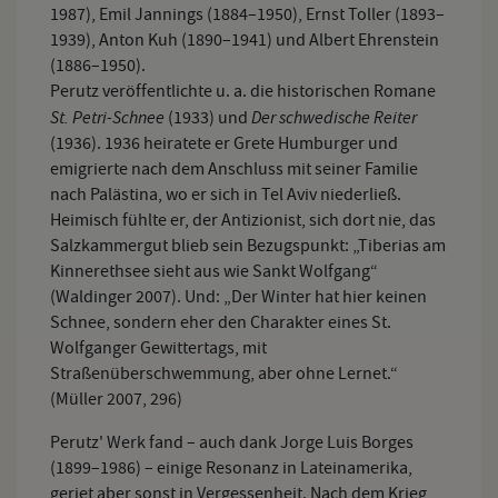
1987), Emil Jannings (1884–1950), Ernst Toller (1893–
1939), Anton Kuh (1890–1941) und Albert Ehrenstein
(1886–1950).
Perutz veröffentlichte u. a. die historischen Romane
St. Petri-Schnee
Der schwedische Reiter
(1933) und
(1936). 1936 heiratete er Grete Humburger und
emigrierte nach dem Anschluss mit seiner Familie
nach Palästina, wo er sich in Tel Aviv niederließ.
Heimisch fühlte er, der Antizionist, sich dort nie, das
Salzkammergut blieb sein Bezugspunkt: „Tiberias am
Kinnerethsee sieht aus wie Sankt Wolfgang“
(Waldinger 2007). Und: „Der Winter hat hier keinen
Schnee, sondern eher den Charakter eines St.
Wolfganger Gewittertags, mit
Straßenüberschwemmung, aber ohne Lernet.“
(Müller 2007, 296)
Perutz' Werk fand – auch dank Jorge Luis Borges
(1899–1986) – einige Resonanz in Lateinamerika,
geriet aber sonst in Vergessenheit. Nach dem Krieg