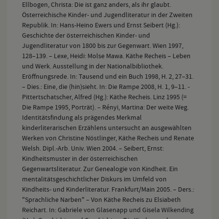
Ellbogen, Christa: Die ist ganz anders, als ihr glaubt.
Österreichische Kinder- und Jugendliteratur in der Zweiten
Republik. In: Hans-Heino Ewers und Ernst Seibert (Hg.):
Geschichte der österreichischen Kinder- und
Jugendliteratur von 1800 bis zur Gegenwart. Wien 1997,
128–139. – Lexe, Heidi: Molse Mawa. Käthe Recheis – Leben
und Werk. Ausstellung in der Nationalbibliothek.
Eröffnungsrede. In: Tausend und ein Buch 1998, H. 2, 27–31.
– Dies.: Eine, die (hin)sieht. In: Die Rampe 2008, H. 1, 9–11. -
Pittertschatscher, Alfred (Hg.): Käthe Recheis. Linz 1995 (=
Die Rampe 1995, Porträt). – Rényi, Martina: Der weite Weg.
Identitätsfindung als prägendes Merkmal
kinderliterarischen Erzählens untersucht an ausgewählten
Werken von Christine Nöstlinger, Käthe Recheis und Renate
Welsh. Dipl.-Arb. Univ. Wien 2004. – Seibert, Ernst:
Kindheitsmuster in der österreichischen
Gegenwartsliteratur. Zur Genealogie von Kindheit. Ein
mentalitätsgeschichtlicher Diskurs im Umfeld von
Kindheits- und Kinderliteratur. Frankfurt/Main 2005. – Ders.:
"Sprachliche Narben" – Von Käthe Recheis zu Elsiabeth
Reichart. In: Gabriele von Glasenapp und Gisela Wilkending