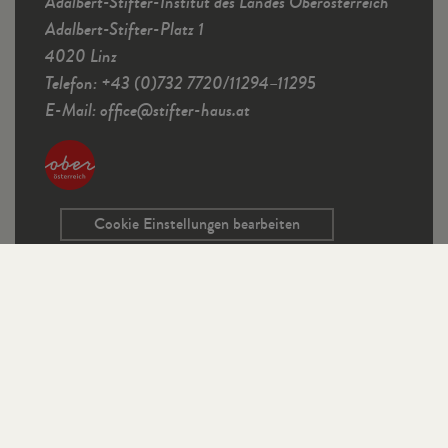
Adalbert-Stifter-Institut des Landes Oberösterreich
Adalbert-Stifter-Platz 1
4020 Linz
Telefon: +43 (0)732 7720/11294–11295
E-Mail:
office
@
stifter-haus.at
Cookie Einstellungen bearbeiten
Service
Kontaktformular
Ausschreibungen
Programmrichtlinien
Sitemap
Links