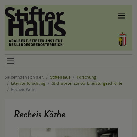
Sprunglinks
Sie befinden sich hier:
StifterHaus
Forschung
Literaturforschung
Stichwörter zur oö. Literaturgeschichte
Recheis Käthe
Hauptinhalt
Recheis Käthe