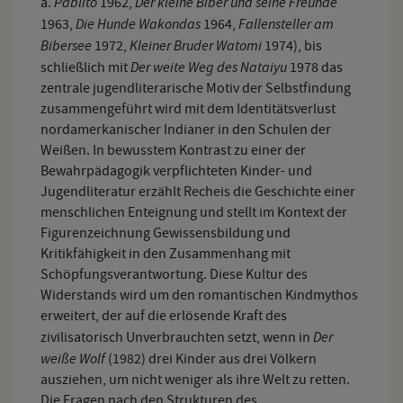
Pablito
Der kleine Biber und seine Freunde
a.
1962,
Die Hunde Wakondas
Fallensteller am
1963,
1964,
Bibersee
Kleiner Bruder Watomi
1972,
1974), bis
Der weite Weg des Nataiyu
schließlich mit
1978 das
zentrale jugendliterarische Motiv der Selbstfindung
zusammengeführt wird mit dem Identitätsverlust
nordamerkanischer Indianer in den Schulen der
Weißen. In bewusstem Kontrast zu einer der
Bewahrpädagogik verpflichteten Kinder- und
Jugendliteratur erzählt Recheis die Geschichte einer
menschlichen Enteignung und stellt im Kontext der
Figurenzeichnung Gewissensbildung und
Kritikfähigkeit in den Zusammenhang mit
Schöpfungsverantwortung. Diese Kultur des
Widerstands wird um den romantischen Kindmythos
erweitert, der auf die erlösende Kraft des
Der
zivilisatorisch Unverbrauchten setzt, wenn in
weiße Wolf
(1982) drei Kinder aus drei Völkern
ausziehen, um nicht weniger als ihre Welt zu retten.
Die Fragen nach den Strukturen des