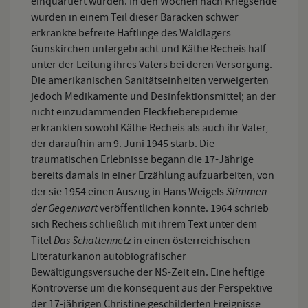
einquartiert wurden. In den Wochen nach Kriegsende
wurden in einem Teil dieser Baracken schwer
erkrankte befreite Häftlinge des Waldlagers
Gunskirchen untergebracht und Käthe Recheis half
unter der Leitung ihres Vaters bei deren Versorgung.
Die amerikanischen Sanitätseinheiten verweigerten
jedoch Medikamente und Desinfektionsmittel; an der
nicht einzudämmenden Fleckfieberepidemie
erkrankten sowohl Käthe Recheis als auch ihr Vater,
der daraufhin am 9. Juni 1945 starb. Die
traumatischen Erlebnisse begann die 17-Jährige
bereits damals in einer Erzählung aufzuarbeiten, von
Stimmen
der sie 1954 einen Auszug in Hans Weigels
der Gegenwart
veröffentlichen konnte. 1964 schrieb
sich Recheis schließlich mit ihrem Text unter dem
Das Schattennetz
Titel
in einen österreichischen
Literaturkanon autobiografischer
Bewältigungsversuche der NS-Zeit ein. Eine heftige
Kontroverse um die konsequent aus der Perspektive
der 17-jährigen Christine geschilderten Ereignisse