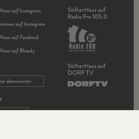
StifterHaus auf
rHaus auf Instagram
Radio Fro 105.0
ationen auf Instagram
rHaus auf Facebook
rHaus auf Bluesky
r
StifterHaus auf
DORF TV
ter abonnieren
e
che.net