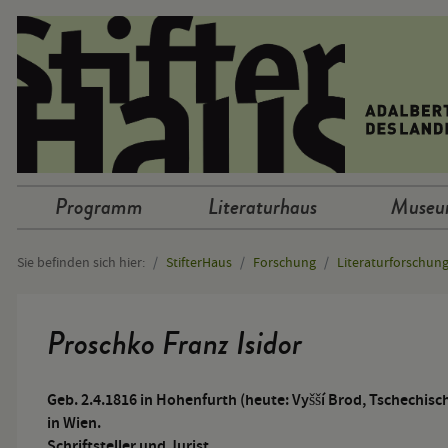
Sprunglinks
Programm
Literaturhaus
Muse
Hauptnavigation
Sie befinden sich hier:
StifterHaus
Forschung
Literaturforschun
Hauptinhalt
Proschko Franz Isidor
Geb. 2.4.1816 in Hohenfurth (heute: Vyšší Brod, Tschechisch
in Wien.
Schriftsteller und Jurist.