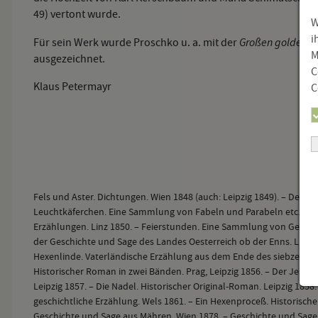
49) vertont wurde.
W
i
Großen goldenen 
Für sein Werk wurde Proschko u. a. mit der
M
ausgezeichnet.
C
Klaus Petermayr
C
Fels und Aster. Dichtungen. Wien 1848 (auch: Leipzig 1849). – Der er
Leuchtkäferchen. Eine Sammlung von Fabeln und Parabeln etc. Regen
Erzählungen. Linz 1850. – Feierstunden. Eine Sammlung von Gedicht
der Geschichte und Sage des Landes Oesterreich ob der Enns. Linz 18
Hexenlinde. Vaterländische Erzählung aus dem Ende des siebzehnten
Historischer Roman in zwei Bänden. Prag, Leipzig 1856. – Der Jesui
Leipzig 1857. – Die Nadel. Historischer Original-Roman. Leipzig 1858
geschichtliche Erzählung. Wels 1861. – Ein Hexenproceß. Historisch
Geschichte und Sage aus Mähren. Wien 1878. – Geschichte und Sage 