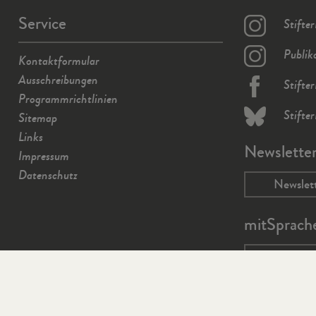
Service
Stifte
Publik
Kontaktformular
Ausschreibungen
Stifte
Programmrichtlinien
Stifte
Sitemap
Links
Newslette
Impressum
Datenschutz
Newslet
mitSprach
mit-spra