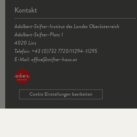
Kontakt
Adalbert-Stifter-Institut des Landes Oberösterreich
Adalbert-Stifter-Platz 1
4020 Linz
Telefon: +43 (0)732 7720/11294–11295
E-Mail:
office
@
stifter-haus.at
Cookie Einstellungen bearbeiten