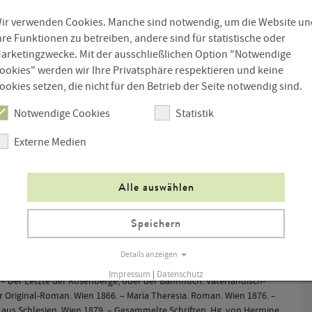
ir verwenden Cookies. Manche sind notwendig, um die Website un
hre Funktionen zu betreiben, andere sind für statistische oder
Medaille für Kunst und Wissenschaft
Georgsorden
sowie dem
arketingzwecke. Mit der ausschließlichen Option "Notwendige
ookies" werden wir Ihre Privatsphäre respektieren und keine
ookies setzen, die nicht für den Betrieb der Seite notwendig sind.
Notwendige Cookies
Statistik
Externe Medien
Alle auswählen
ste Bauern-Krieg im Lande Oesterreich ob der Enns. Linz 1849. –
sburg 1849. – Eichenblätter. Eine Sammlung historischer Original-
Speichern
en, Fabeln und Erzählungen. Linz 1853. – Streifzüge im Gebiethe
54 (auch: Leipzig 1854). – Der Förster im Kienberge, oder die
 Jahrhunderts. Linz 1855. – Ein deutsches Schneiderlein.
Details anzeigen
t. Historischer Roman aus dem Schwedenkriege in zwei Bänden. Prag,
Impressum
|
Datenschutz
. – Der Letzte der Rosenberge, oder der Bannfluch. Vaterländisch-
er Original-Roman. Wien 1866. – Maria Theresia. Roman. Wien 1876. –
aus Schlesien. Wien 1879. – Gesammelte Schriften. Hg. von Hermine