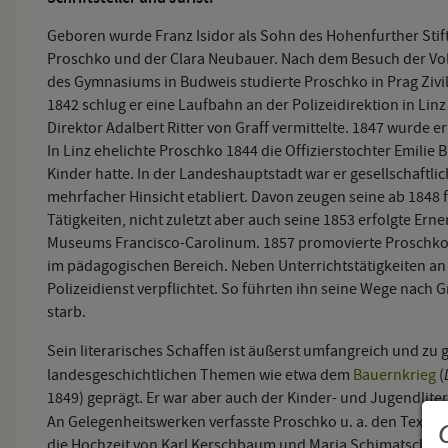
Geboren wurde Franz Isidor als Sohn des Hohenfurther Stifts
Proschko und der Clara Neubauer. Nach dem Besuch der Vo
des Gymnasiums in Budweis studierte Proschko in Prag Zivil-
1842 schlug er eine Laufbahn an der Polizeidirektion in Linz
Direktor Adalbert Ritter von Graff vermittelte. 1847 wurde
In Linz ehelichte Proschko 1844 die Offizierstochter Emilie B
Kinder hatte. In der Landeshauptstadt war er gesellschaftlic
mehrfacher Hinsicht etabliert. Davon zeugen seine ab 1848 
Tätigkeiten, nicht zuletzt aber auch seine 1853 erfolgte Er
Museums Francisco-Carolinum. 1857 promovierte Proschko i
im pädagogischen Bereich. Neben Unterrichtstätigkeiten an 
Polizeidienst verpflichtet. So führten ihn seine Wege nach G
starb.
Sein literarisches Schaffen ist äußerst umfangreich und zu
landesgeschichtlichen Themen wie etwa dem
Bauernkrieg
(
1849) geprägt. Er war aber auch der Kinder- und Jugendlite
O 
An Gelegenheitswerken verfasste Proschko u. a. den Text
die Hochzeit von Karl Kerschbaum und Maria Schimatschek