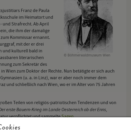
justitiars Franz de Paula
lksschule im Heimatort und
 und Strafrecht. Ab April
 ein, die ihm der damalige
 er zum Kommissar ernannt.
urggraf, mit der er drei
h und kulturell bald in
© Böhmerwaldmuseum Wien
fassbaren literarischen
nennung zum Sekretär des
n Wien zum Doktor der Rechte. Nun betätigte er sich auch
Gymnasien (u. a. in Linz), war er aber noch immer dem
raz und schließlich nach Wien, wo er im Alter von 75 Jahren
 großen Teilen von religiös-patriotischen Tendenzen und von
Der erste Bauern-Krieg im Lande Oesterreich ob der Enns
,
ratur verpflichtet und sammelte
Sagen
.
schöner Tag, o dreimal sel'ge Stunde
, der im Februar 1865 für
Cookies
 entstand und von Anton Bruckner als Trauungs-Chor (WAB