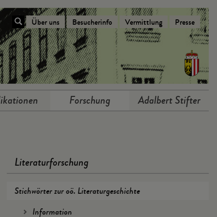
Über uns
Besucherinfo
Vermittlung
Presse
Navigation Über das Stifterhaus
ikationen
Forschung
Adalbert Stifter
Literaturforschung
Stichwörter zur oö. Literaturgeschichte
Information