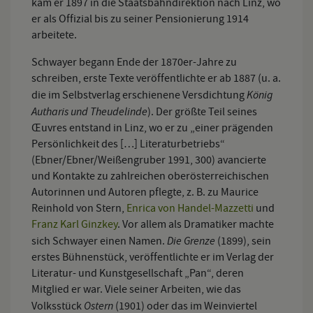
kam er 1897 in die Staatsbahndirektion nach Linz, wo
er als Offizial bis zu seiner Pensionierung 1914
arbeitete.
Schwayer begann Ende der 1870er-Jahre zu
schreiben, erste Texte veröffentlichte er ab 1887 (u. a.
König
die im Selbstverlag erschienene Versdichtung
Autharis und Theudelinde
). Der größte Teil seines
Œuvres entstand in Linz, wo er zu „einer prägenden
Persönlichkeit des […] Literaturbetriebs“
(Ebner/Ebner/Weißengruber 1991, 300) avancierte
und Kontakte zu zahlreichen oberösterreichischen
Autorinnen und Autoren pflegte, z. B. zu Maurice
Reinhold von Stern,
Enrica von Handel-Mazzetti
und
Franz Karl Ginzkey
. Vor allem als Dramatiker machte
Die Grenze
sich Schwayer einen Namen.
(1899), sein
erstes Bühnenstück, veröffentlichte er im Verlag der
Literatur- und Kunstgesellschaft „Pan“, deren
Mitglied er war. Viele seiner Arbeiten, wie das
Ostern
Volksstück
(1901) oder das im Weinviertel