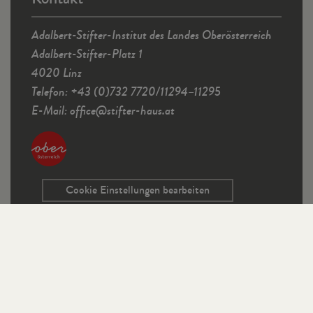
Adalbert-Stifter-Institut des Landes Oberösterreich
Adalbert-Stifter-Platz 1
4020 Linz
Telefon: +43 (0)732 7720/11294–11295
E-Mail:
office
@
stifter-haus.at
Cookie Einstellungen bearbeiten
Service
Kontaktformular
Ausschreibungen
Programmrichtlinien
Sitemap