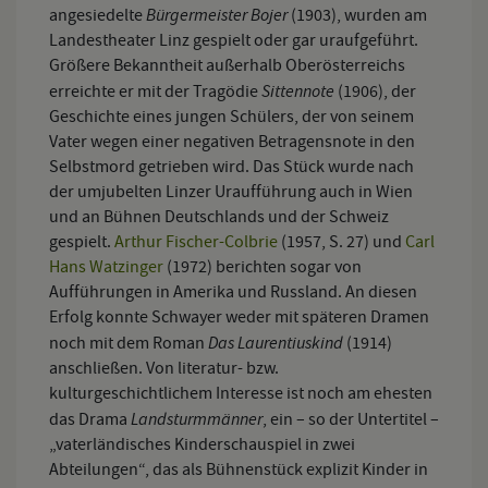
Bürgermeister Bojer
angesiedelte
(1903), wurden am
Landestheater Linz gespielt oder gar uraufgeführt.
Größere Bekanntheit außerhalb Oberösterreichs
Sittennote
erreichte er mit der Tragödie
(1906), der
Geschichte eines jungen Schülers, der von seinem
Vater wegen einer negativen Betragensnote in den
Selbstmord getrieben wird. Das Stück wurde nach
der umjubelten Linzer Uraufführung auch in Wien
und an Bühnen Deutschlands und der Schweiz
gespielt.
Arthur Fischer-Colbrie
(1957, S. 27) und
Carl
Hans Watzinger
(1972) berichten sogar von
Aufführungen in Amerika und Russland. An diesen
Erfolg konnte Schwayer weder mit späteren Dramen
Das Laurentiuskind
noch mit dem Roman
(1914)
anschließen. Von literatur- bzw.
kulturgeschichtlichem Interesse ist noch am ehesten
Landsturmmänner
das Drama
, ein – so der Untertitel –
„vaterländisches Kinderschauspiel in zwei
Abteilungen“, das als Bühnenstück explizit Kinder in