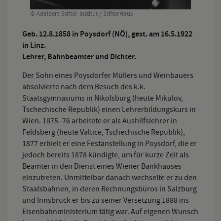
© Adalbert-Stifter-Institut / StifterHaus
Geb. 12.8.1858 in Poysdorf (NÖ), gest. am 16.5.1922
in Linz.
Lehrer, Bahnbeamter und Dichter.
Der Sohn eines Poysdorfer Müllers und Weinbauers
absolvierte nach dem Besuch des k.k.
Staatsgymnasiums in Nikolsburg (heute Mikulov,
Tschechische Republik) einen Lehrerbildungskurs in
Wien. 1875–76 arbeitete er als Aushilfslehrer in
Feldsberg (heute Valtice, Tschechische Republik),
1877 erhielt er eine Festanstellung in Poysdorf, die er
jedoch bereits 1878 kündigte, um für kurze Zeit als
Beamter in den Dienst eines Wiener Bankhauses
einzutreten. Unmittelbar danach wechselte er zu den
Staatsbahnen, in deren Rechnungsbüros in Salzburg
und Innsbruck er bis zu seiner Versetzung 1888 ins
Eisenbahnministerium tätig war. Auf eigenen Wunsch