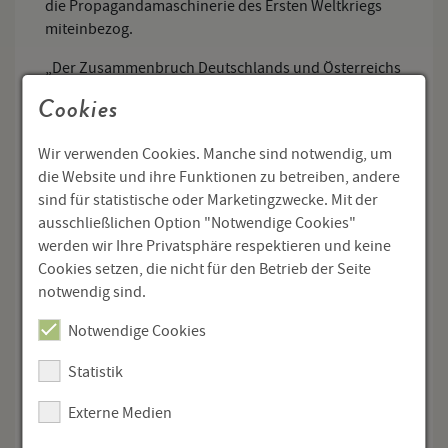
die Propagandamaschinerie des Ersten Weltkriegs
miteinbezog.
„Der Zusammenbruch Deutschlands und Österreichs
lasteten schwer“ auf Schwayer, der sich nach 1918
Cookies
„immer mehr“ aus der Öffentlichkeit „zurückzog“,
berichtet der Sohn des Dichters, Hans Schwayer, in
Wir verwenden Cookies. Manche sind notwendig, um
einem Brief von 1933 (OÖ. Biografisches
die Website und ihre Funktionen zu betreiben, andere
Archiv/Adalbert-Stifter-Institut). Von einer Operation,
sind für statistische oder Marketingzwecke. Mit der
der er sich 1921 unterziehen musste, erholte sich der
ausschließlichen Option "Notwendige Cookies"
Autor nicht mehr vollständig, er starb am 16.5.1922 in
werden wir Ihre Privatsphäre respektieren und keine
Linz. Die Schwayerstraße am Froschberg (Linz) und
Cookies setzen, die nicht für den Betrieb der Seite
die Adolf-Schwayer-Gasse in Poysdorf erinnern
notwendig sind.
heute an den in Vergessenheit geratenen Dichter,
dessen Nachlass im OÖ. Literaturarchiv im Adalbert-
Notwendige Cookies
Stifter-Institut aufbewahrt wird.
Statistik
Georg Hofer
Externe Medien