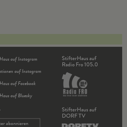
StifterHaus auf
rHaus auf Instagram
Radio Fro 105.0
ationen auf Instagram
rHaus auf Facebook
rHaus auf Bluesky
r
StifterHaus auf
DORF TV
ter abonnieren