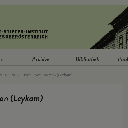
um
Archive
Bibliothek
Publ
PETRA PIUK: „Hotel Love”, Roman (Leykam)
an (Leykam)