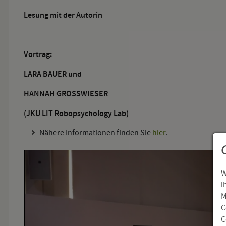
Lesung mit der Autorin
Vortrag:
LARA BAUER und
HANNAH GROSSWIESER
(JKU LIT Robopsychology Lab)
Nähere Informationen finden Sie
hier
.
W
i
M
C
C