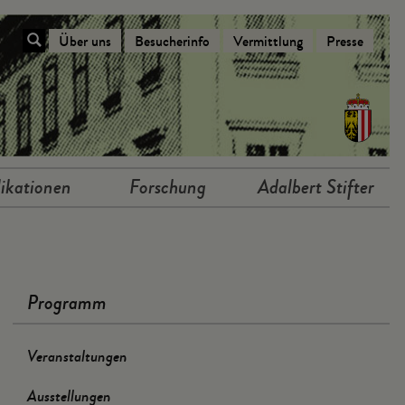
Über uns
Besucherinfo
Vermittlung
Presse
Navigation Über das Stifterhaus
ikationen
Forschung
Adalbert Stifter
Programm
Veranstaltungen
Ausstellungen