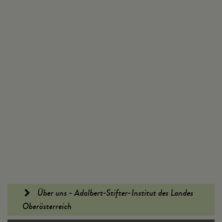
Fußleiste
Über uns - Adalbert-Stifter-Institut des Landes
Oberösterreich