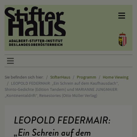
Sprunglinks
Sie befinden sich hier:
StifterHaus
Programm
Home Viewing
LEOPOLD FEDERMAIR: „Ein Schrein auf dem Kaufhausdach“,
Shinto-Gedichte (Edition Tandem) und MARIANNE JUNGMAIER:
„Kontinentaldrift“, Reisestories (Otto Müller Verlag)
Hauptinhalt
LEOPOLD FEDERMAIR:
„Ein Schrein auf dem