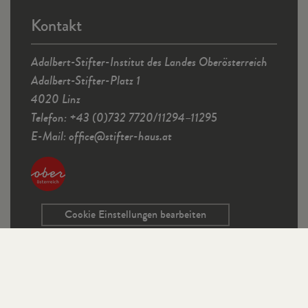
Kontakt
Adalbert-Stifter-Institut des Landes Oberösterreich
Adalbert-Stifter-Platz 1
4020 Linz
Telefon: +43 (0)732 7720/11294–11295
E-Mail:
office
@
stifter-haus.at
Cookie Einstellungen bearbeiten
Service
Kontaktformular
Ausschreibungen