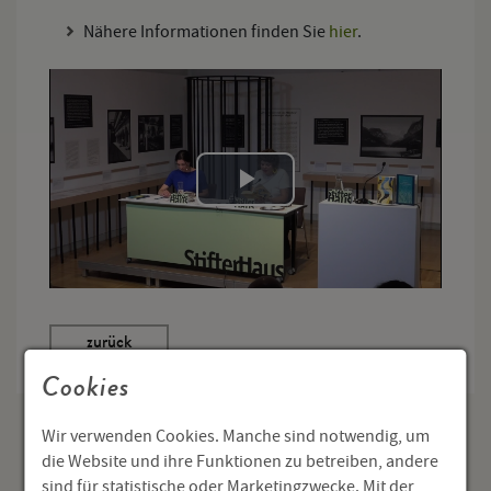
Nähere Informationen finden Sie
hier
.
Cookies
Wir verwenden Cookies. Manche sind notwendig, um
die Website und ihre Funktionen zu betreiben, andere
Programm
sind für statistische oder Marketingzwecke. Mit der