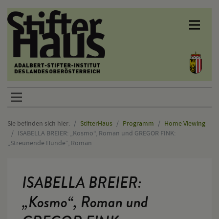
Sprunglinks
Sie befinden sich hier:
StifterHaus
Programm
Home Viewing
ISABELLA BREIER: „Kosmo“, Roman und GREGOR FINK:
„Streunende Hunde“, Roman
Hauptinhalt
ISABELLA BREIER:
„Kosmo“, Roman und