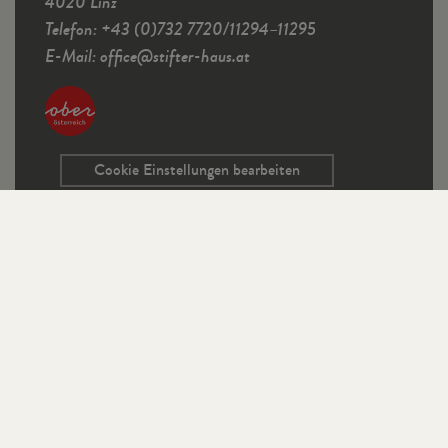
4020 Linz
Telefon: +43 (0)732 7720/11294–11295
E-Mail:
office
@
stifter-haus.at
Cookie Einstellungen bearbeiten
Service
Kontaktformular
Ausschreibungen
Programmrichtlinien
Sitemap
Links
Impressum
Datenschutz