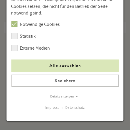
Ausstellungen
Cookies setzen, die nicht für den Betrieb der Seite
notwendig sind.
Tagungen
Notwendige Cookies
Home Viewing
Statistik
Externe Medien
Alle auswählen
Speichern
Details anzeigen
Impressum
|
Datenschutz