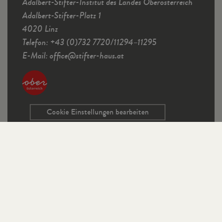
Adalbert-Stifter-Institut des Landes Oberösterreich
Adalbert-Stifter-Platz 1
4020 Linz
Telefon: +43 (0)732 7720/11294–11295
E-Mail:
office
@
stifter-haus.at
Cookie Einstellungen bearbeiten
Service
Kontaktformular
Ausschreibungen
Programmrichtlinien
Sitemap
Links