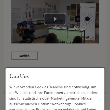
Cookies
Programm
Wir verwenden Cookies. Manche sind notwendig, um
die Website und ihre Funktionen zu betreiben, andere
sind für statistische oder Marketingzwecke. Mit der
Veranstaltungen
ausschließlichen Option "Notwendige Cookies"
werden wir Ihre Privatsphäre respektieren und keine