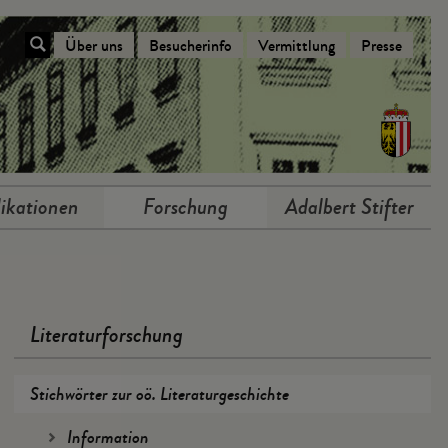
Über uns
Besucherinfo
Vermittlung
Presse
Navigation Über das Stifterhaus
ikationen
Forschung
Adalbert Stifter
Literaturforschung
Stichwörter zur oö. Literaturgeschichte
Information