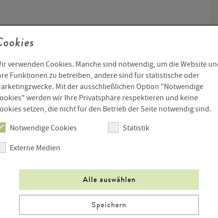
er-, Film- und Fernsehwissenschaften in Frankfurt am Main
Cookies
ir verwenden Cookies. Manche sind notwendig, um die Website un
hre Funktionen zu betreiben, andere sind für statistische oder
arketingzwecke. Mit der ausschließlichen Option "Notwendige
ookies" werden wir Ihre Privatsphäre respektieren und keine
ookies setzen, die nicht für den Betrieb der Seite notwendig sind.
Notwendige Cookies
Statistik
), gest. 19.3.2009 in Linz.
Externe Medien
, Kinderbücher, Essays und Gedichte und ist eine
he Autorin des 20. Jh.s
Alle auswählen
Speichern