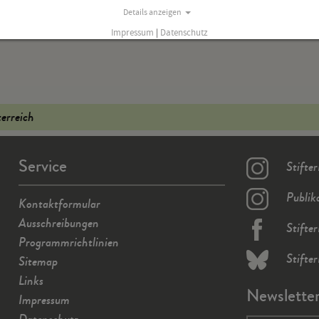
Details anzeigen
Impressum
|
Datenschutz
terreich
Service
Stifte
Publik
Kontaktformular
Ausschreibungen
Stifte
Programmrichtlinien
Stifte
Sitemap
Links
Newslette
Impressum