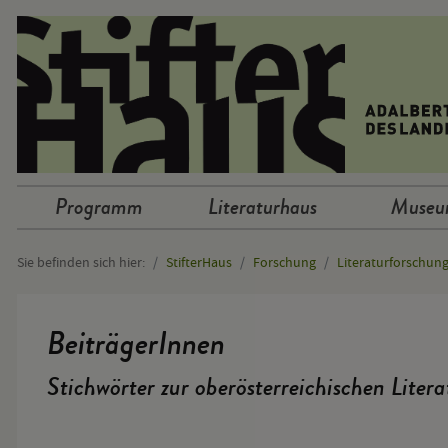
Sprunglinks
Programm
Literaturhaus
Muse
Hauptnavigation
Sie befinden sich hier:
StifterHaus
Forschung
Literaturforschun
Hauptinhalt
BeiträgerInnen
Stichwörter zur oberösterreichischen Liter