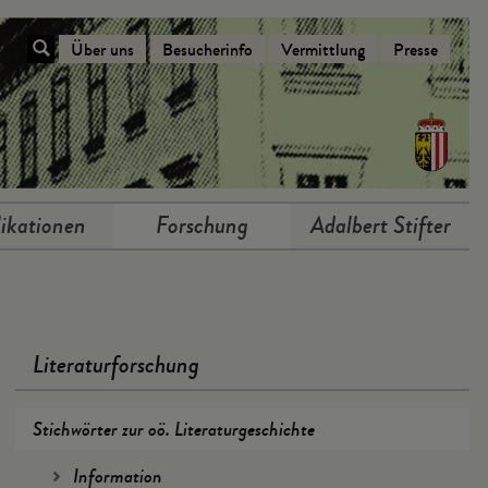
Über uns
Besucherinfo
Vermittlung
Presse
Navigation Über das Stifterhaus
ikationen
Forschung
Adalbert Stifter
Literaturforschung
Stichwörter zur oö. Literaturgeschichte
Information