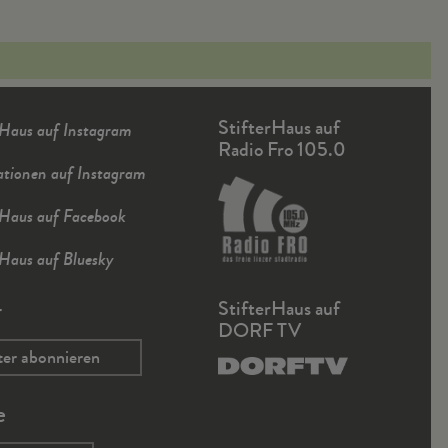
StifterHaus auf
rHaus auf Instagram
Radio Fro 105.0
ationen auf Instagram
rHaus auf Facebook
rHaus auf Bluesky
r
StifterHaus auf
DORF TV
ter abonnieren
e