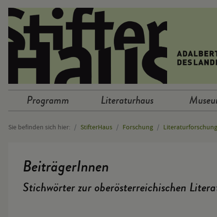
Sprunglinks
Programm
Literaturhaus
Muse
Hauptnavigation
Sie befinden sich hier:
StifterHaus
Forschung
Literaturforschun
Hauptinhalt
BeiträgerInnen
Stichwörter zur oberösterreichischen Liter