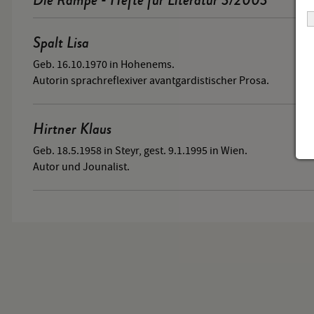
Spalt Lisa
Geb. 16.10.1970 in Hohenems.
Autorin sprachreflexiver avantgardistischer Prosa.
Hirtner Klaus
Geb. 18.5.1958 in Steyr, gest. 9.1.1995 in Wien.
Autor und Jounalist.