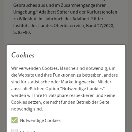
Gebrauches aus und im Zusammengange ihrer
Umgebung.“ Adalbert Stifter und der Kurfürstenofen
zu Wildshut. In: Jahrbuch des Adalbert-Stifter-
Instituts des Landes Oberösterreich, Band 27/2020,
S. 85–90.
Bengesser, Silvia
:
Nachruf Margret Czerni-
Cookies
Sattlberger. In: Jahrbuch des Adalbert-Stifter-
Instituts des Landes Oberösterreich, Band 28/2021,
Wir verwenden Cookies. Manche sind notwendig, um
S. 141–142.
die Website und ihre Funktionen zu betreiben, andere
sind für statistische oder Marketingzwecke. Mit der
Bengesser, Silvia
:
Franz Stelzhamer, Stuttgart (Hotel
ausschließlichen Option "Notwendige Cookies"
Marquardt) an k.k. Hofbuchhändler Wilhelm
werden wir Ihre Privatsphäre respektieren und keine
Braumüller, Wien, 1. Dezember 1854, Freitag. In:
Cookies setzen, die nicht für den Betrieb der Seite
Jahrbuch des Adalbert-Stifter-Instituts des Landes
notwendig sind.
Oberösterreich, Band 29/2022, S. 99–108.
Notwendige Cookies
Berger, Christian-Paul
:
„… dann suchte ich den