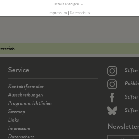
Details anzeigen
Impressum
|
Datenschutz
terreich
Service
Stifte
Publik
Kontaktformular
Ausschreibungen
Stifte
Programmrichtlinien
Stifte
Sitemap
Links
Newslette
Impressum
Datenschutz