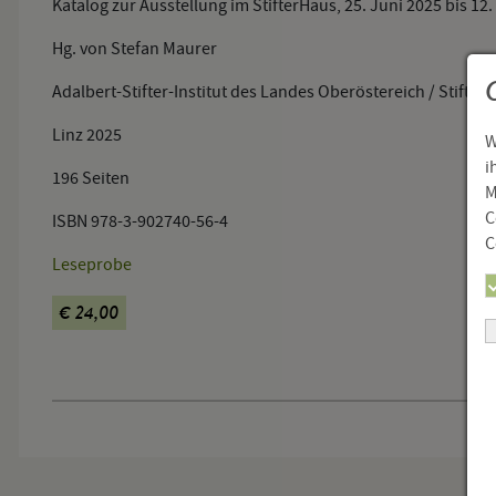
Katalog zur Ausstellung im StifterHaus, 25. Juni 2025 bis 12
Hg. von Stefan Maurer
Adalbert-Stifter-Institut des Landes Oberöstereich / Stifter
Linz 2025
W
i
196 Seiten
M
C
ISBN 978-3-902740-56-4
C
Leseprobe
€ 24,00