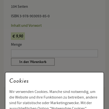
104 Seiten
ISBN 3-978-903093-85-0
Inhalt und Vorwort
€ 9,90
Menge
In den Warenkorb
Cookies
Wir verwenden Cookies. Manche sind notwendig, um
die Website und ihre Funktionen zu betreiben, andere
sind für statistische oder Marketingzwecke. Mit der
Publikationen
ausschließlichen Option "Notwendige Cookies"