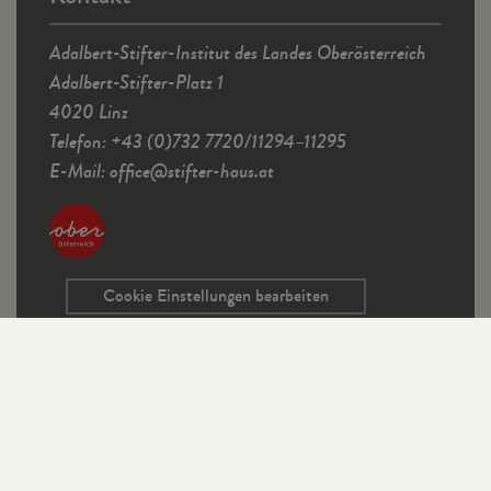
Adalbert-Stifter-Institut des Landes Oberösterreich
Adalbert-Stifter-Platz 1
4020 Linz
Telefon: +43 (0)732 7720/11294–11295
E-Mail:
office
@
stifter-haus.at
Cookie Einstellungen bearbeiten
Service
Kontaktformular
Ausschreibungen
Programmrichtlinien
Sitemap