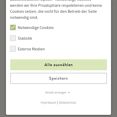
werden wir Ihre Privatsphäre respektieren und keine
Cookies setzen, die nicht für den Betrieb der Seite
Aktuelle Publikationen
notwendig sind.
Die Rampe
Notwendige Cookies
Hörtheater
Statistik
Externe Medien
Alle auswählen
Speichern
Details anzeigen
Impressum
|
Datenschutz