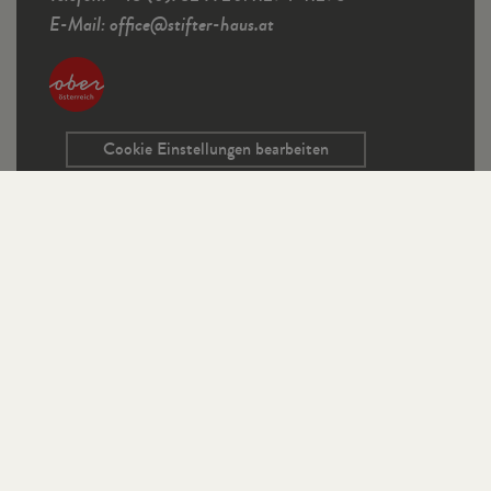
E-Mail:
office
@
stifter-haus.at
Cookie Einstellungen bearbeiten
Service
Kontaktformular
Ausschreibungen
Programmrichtlinien
Sitemap
Links
Impressum
Datenschutz
StifterHaus auf Instagram