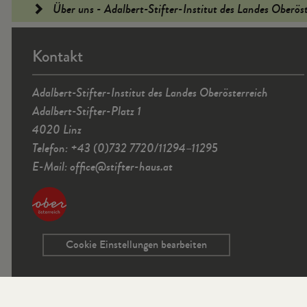
Fußleiste
Über uns - Adalbert-Stifter-Institut des Landes Oberös
Kontakt
Adalbert-Stifter-Institut des Landes Oberösterreich
Adalbert-Stifter-Platz 1
4020 Linz
Telefon: +43 (0)732 7720/11294–11295
E-Mail:
office
@
stifter-haus.at
Cookie Einstellungen bearbeiten