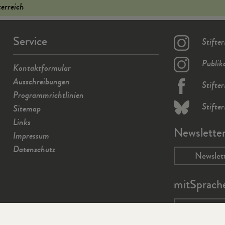
terreich
Service
Stifte
Publik
Kontaktformular
Ausschreibungen
Stifte
Programmrichtlinien
Stifte
Sitemap
Links
Newslette
Impressum
Datenschutz
Newslet
mitSprach
mit-spra