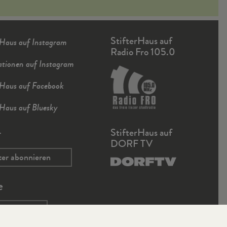
StifterHaus auf
rHaus auf Instagram
Radio Fro 105.0
ationen auf Instagram
rHaus auf Facebook
rHaus auf Bluesky
r
StifterHaus auf
DORF TV
ter abonnieren
e
che.net