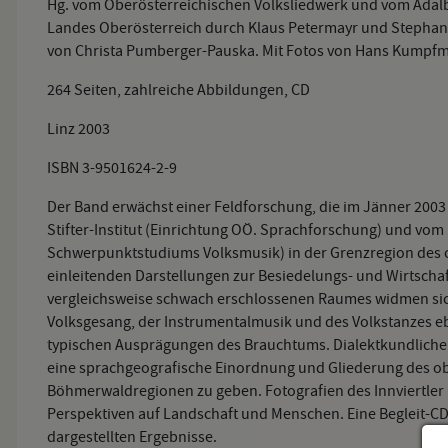
Hg. vom Oberösterreichischen Volksliedwerk und vom Adalber
Landes Oberösterreich durch Klaus Petermayr und Stephan 
von Christa Pumberger-Pauska. Mit Fotos von Hans Kumpfm
264 Seiten, zahlreiche Abbildungen, CD
Linz 2003
ISBN 3-9501624-2-9
Der Band erwächst einer Feldforschung, die im Jänner 2003
Stifter-Institut (Einrichtung OÖ. Sprachforschung) und v
Schwerpunktstudiums Volksmusik) in der Grenzregion des 
einleitenden Darstellungen zur Besiedelungs- und Wirtschaf
vergleichsweise schwach erschlossenen Raumes widmen sich
Volksgesang, der Instrumentalmusik und des Volkstanzes e
typischen Ausprägungen des Brauchtums. Dialektkundliche 
eine sprachgeografische Einordnung und Gliederung des o
Böhmerwaldregionen zu geben. Fotografien des Innviertle
Perspektiven auf Landschaft und Menschen. Eine Begleit-CD i
dargestellten Ergebnisse.