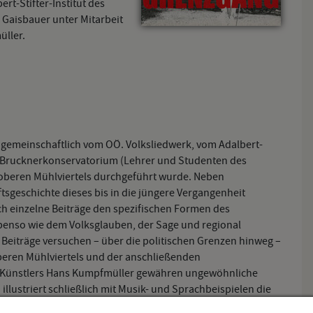
t-Stifter-Institut des
Gaisbauer unter Mitarbeit
üller.
 gemeinschaftlich vom OÖ. Volksliedwerk, vom Adalbert-
om Brucknerkonservatorium (Lehrer und Studenten des
oberen Mühlviertels durchgeführt wurde. Neben
tsgeschichte dieses bis in die jüngere Vergangenheit
 einzelne Beiträge den spezifischen Formen des
benso wie dem Volksglauben, der Sage und regional
Beiträge versuchen – über die politischen Grenzen hinweg –
beren Mühlviertels und der anschließenden
r Künstlers Hans Kumpfmüller gewähren ungewöhnliche
llustriert schließlich mit Musik- und Sprachbeispielen die