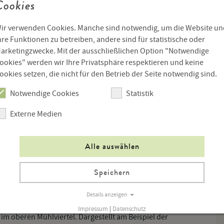
Cookies
ir verwenden Cookies. Manche sind notwendig, um die Website un
r Großen Mühl und an der Moldau
hre Funktionen zu betreiben, andere sind für statistische oder
oberen Mühlviertel und im Böhmerwald in den letzten 300
arketingzwecke. Mit der ausschließlichen Option "Notwendige
ookies" werden wir Ihre Privatsphäre respektieren und keine
ookies setzen, die nicht für den Betrieb der Seite notwendig sind.
Mühlviertel – makrodialektgeografische Einordnung
beren Mühlviertel
Notwendige Cookies
Statistik
Externe Medien
auer aus Vorderanger
r – vergessene Lieder?
Alle auswählen
hre Lieder
ühlviertels. Eine Bestandsaufnahme
Speichern
entalmusik. Die Handschriften aus dem Notenarchiv des
Details anzeigen
en im Gerichtsbezirk Aigen
Impressum
|
Datenschutz
im oberen Mühlviertel. Dargestellt am Beispiel der