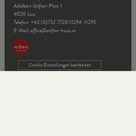
Adalbert-Stifter-Platz 1
4020 Linz
Telefon: +43 (0)732 7720/11294–11295
E-Mail:
office
@
stifter-haus.at
Cookie Einstellungen bearbeiten
Service
Kontaktformular
Ausschreibungen
Programmrichtlinien
Sitemap
Links
Impressum