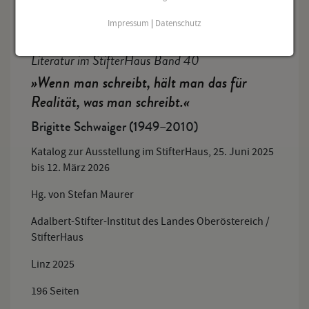
Impressum
|
Datenschutz
Literatur im StifterHaus Band 40
»Wenn man schreibt, hält man das für
Realität, was man schreibt.«
Brigitte Schwaiger (1949–2010)
Katalog zur Ausstellung im StifterHaus, 25. Juni 2025
bis 12. März 2026
Hg. von Stefan Maurer
Adalbert-Stifter-Institut des Landes Oberöstereich /
StifterHaus
Linz 2025
196 Seiten