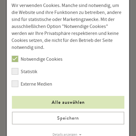
Wir verwenden Cookies. Manche sind notwendig, um
200 Seiten
die Website und ihre Funktionen zu betreiben, andere
sind für statistische oder Marketingzwecke. Mit der
ISBN 978-3-902740-51-9
ausschließlichen Option "Notwendige Cookies"
€ 25,00
werden wir Ihre Privatsphäre respektieren und keine
Cookies setzen, die nicht für den Betrieb der Seite
Menge
notwendig sind.
Notwendige Cookies
In den Warenkorb
Statistik
Externe Medien
Alle auswählen
Speichern
Details anzeigen