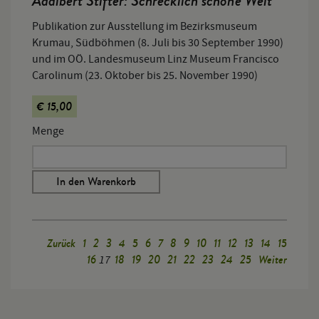
Adalbert Stifter: Schrecklich schöne Welt
Publikation zur Ausstellung im Bezirksmuseum
Krumau, Südböhmen (8. Juli bis 30 September 1990)
und im OÖ. Landesmuseum Linz Museum Francisco
Carolinum (23. Oktober bis 25. November 1990)
€ 15,00
Menge
In den Warenkorb
Zurück
1
2
3
4
5
6
7
8
9
10
11
12
13
14
15
16
18
19
20
21
22
23
24
25
Weiter
17