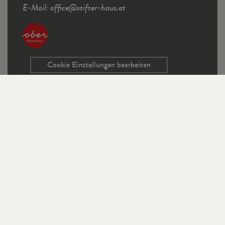
E-Mail:
office
@
stifter-haus.at
Cookie Einstellungen bearbeiten
Service
Kontaktformular
Ausschreibungen
Programmrichtlinien
Sitemap
Links
Impressum
Datenschutz
StifterHaus auf Instagram