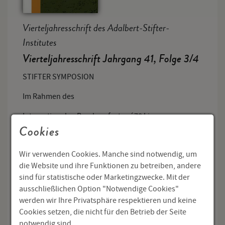
Vierteljahresschrift des Adalbert-Stifter-
Institutes
Vierteljahresschrift Jahrgang 41, Folge 3/4
STIFTER SYMPOSION
Im Rahmen des
Internationalen Brucknerfestes ´78 Linz
Cookies
27. - 30. September 1978
Wir verwenden Cookies. Manche sind notwendig, um
die Website und ihre Funktionen zu betreiben, andere
VORTRÄGE
sind für statistische oder Marketingzwecke. Mit der
ausschließlichen Option "Notwendige Cookies"
und
werden wir Ihre Privatsphäre respektieren und keine
Cookies setzen, die nicht für den Betrieb der Seite
LESUNGEN
notwendig sind.