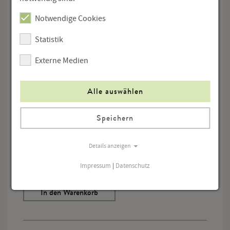
Notwendige Cookies
Nachdruck der Erstausgabe 1979
Statistik
Externe Medien
In Zusammenarbeit mit der Österreichischen
Gesellschaft für Literatur, hg. von der Linzer
Alle auswählen
Veranstaltungsgesellschaft mbH und dem Adalbert-
Stifter-Institut des Landes Oberösterreich, unter
wissenschaftlicher Redaktion von Johann Lachinger
Speichern
€ 5,00
Details anzeigen
Menge
Impressum
|
Datenschutz
In den Warenkorb