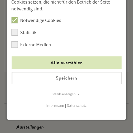
Cookies setzen, die nicht für den Betrieb der Seite
Matinée“); sie ist Mitglied der IG Autorinnen und
notwendig sind.
Autoren und Vizepräsidentin des P.E.N.-Clubs OÖ.
Veröffentlichungen in Literaturzeitschriften und
Notwendige Cookies
Anthologien. Zuletzt erschienen: „Ein beschädigtes
Statistik
Leben“, 2024; „Der Tod geht mit“, 2023; „Ich erinnere
dich nicht“, 2022.
Externe Medien
zurück
Alle auswählen
Speichern
Programm
Details anzeigen
Impressum
|
Datenschutz
Veranstaltungen
Ausstellungen