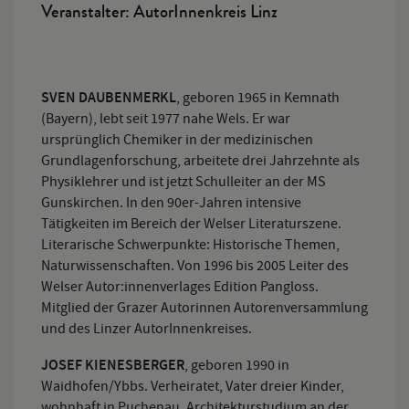
Veranstalter: AutorInnenkreis Linz
SVEN DAUBENMERKL
, geboren 1965 in Kemnath
(Bayern), lebt seit 1977 nahe Wels. Er war
ursprünglich Chemiker in der medizinischen
Grundlagenforschung, arbeitete drei Jahrzehnte als
Physiklehrer und ist jetzt Schulleiter an der MS
Gunskirchen. In den 90er-Jahren intensive
Tätigkeiten im Bereich der Welser Literaturszene.
Literarische Schwerpunkte: Historische Themen,
Naturwissenschaften. Von 1996 bis 2005 Leiter des
Welser Autor:innenverlages Edition Pangloss.
Mitglied der Grazer Autorinnen Autorenversammlung
und des Linzer AutorInnenkreises.
JOSEF KIENESBERGER
, geboren 1990 in
Waidhofen/Ybbs. Verheiratet, Vater dreier Kinder,
wohnhaft in Puchenau. Architekturstudium an der