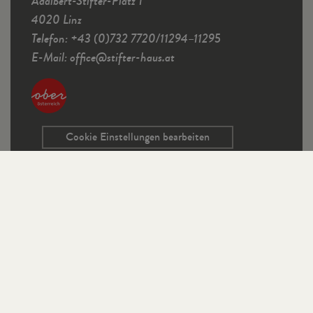
Adalbert-Stifter-Platz 1
4020 Linz
Telefon: +43 (0)732 7720/11294–11295
E-Mail:
office
@
stifter-haus.at
Cookie Einstellungen bearbeiten
Service
Kontaktformular
Ausschreibungen
Programmrichtlinien
Sitemap
Links
Impressum