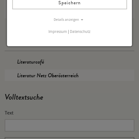
Speichern
1
2
3
…
nächste
Details anzeigen
Impressum
|
Datenschutz
Literaturhaus
Literaturcafé
Literatur Netz Oberösterreich
Volltextsuche
Text