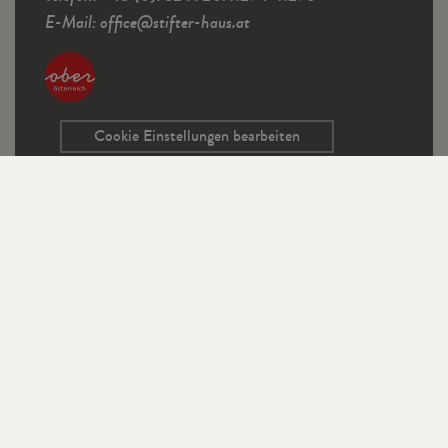
E-Mail:
office
@
stifter-haus.at
Cookie Einstellungen bearbeiten
Service
Kontaktformular
Ausschreibungen
Programmrichtlinien
Sitemap
Links
Impressum
Datenschutz
StifterHaus auf Instagram